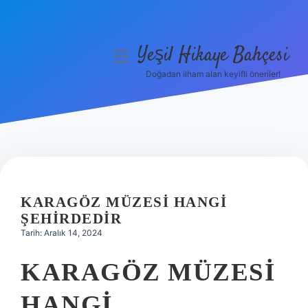
Yeşil Hikaye Bahçesi
menüyü
aç
Doğadan ilham alan keyifli öneriler!
Anasayfa
Gizlilik Politikası
Yasal Uyarı
Hakkımızda
KARAGÖZ MÜZESI HANGI
ŞEHIRDEDIR
Tarih: Aralık 14, 2024
KARAGÖZ MÜZESI
HANGI