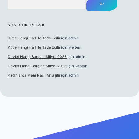
SON YORUMLAR
Kütle Hangi Harf Ile Ifade Edilir
için
admin
Kütle Hangi Harf Ile Ifade Edilir
için
Meltem
Devlet Hangi Borçları Siliyor 2023
için
admin
Devlet Hangi Borçları Siliyor 2023
için
Kaptan
Kadınlarda Meni Nasıl Anlaşılır
için
admin
is siteleri
ilbet.casino
ilbet.online
Betexper giriş adresi günce