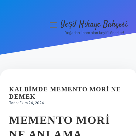
Yeşil Hikaye Bahçesi
menüyü
aç
Doğadan ilham alan keyifli öneriler!
Anasayfa
Gizlilik Politikası
Yasal Uyarı
Hakkımızda
KALBIMDE MEMENTO MORI NE
DEMEK
Tarih: Ekim 24, 2024
MEMENTO MORI
NE ANLAMA