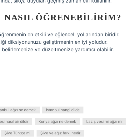
mında, sıkça duyulan geçmiş zaman eki kullanılır.
I NASIL ÖĞRENEBILIRIM?
ğrenmenin en etkili ve eğlenceli yollarından biridir.
iği diksiyonunuzu geliştirmenin en iyi yoludur.
belirlemenize ve düzeltmenize yardımcı olabilir.
tanbul ağzı ne demek
İstanbul hangi dilde
i nasıl bir dildir
Konya ağzı ne demek
Laz şivesi mi ağzı mı
Şive Türkçe mi
Şive ve ağız farkı nedir