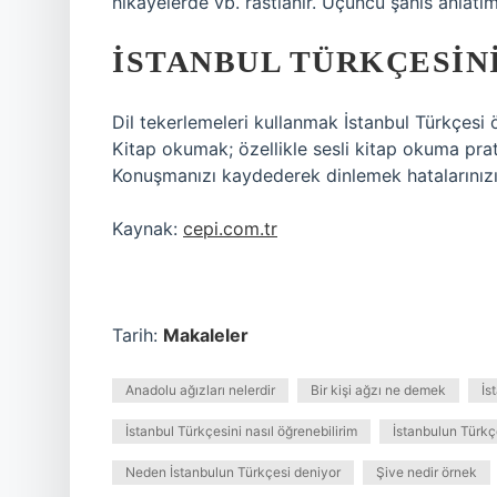
hikayelerde vb. rastlanır. Üçüncü şahıs anlatı
İSTANBUL TÜRKÇESIN
Dil tekerlemeleri kullanmak İstanbul Türkçesi ö
Kitap okumak; özellikle sesli kitap okuma prat
Konuşmanızı kaydederek dinlemek hatalarınızı 
Kaynak:
cepi.com.tr
Tarih:
Makaleler
Anadolu ağızları nelerdir
Bir kişi ağzı ne demek
İs
İstanbul Türkçesini nasıl öğrenebilirim
İstanbulun Türkçes
Neden İstanbulun Türkçesi deniyor
Şive nedir örnek