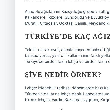
Anadolu ağızlarının Kuzeydoğu grubu ve alt grup
Kalkandere, İkizdere, Gündoğdu ve Büyükköy a
Muratlı, Ortacalar, Göktaş, Camili, Meydancık,
TÜRKIYE’DE KAÇ AĞIZ
Teknik olarak evet, ancak lehçeden bahsettiği
bahsediyoruz, yani dili kullanmanın farklı yol
Türkiye’de birden fazla lehçe ve birden fazla dil
ŞIVE NEDIR ÖRNEK?
Lehçe: İzlenebilir tarihsel dönemlerde bazı kel
Türkçenin dallarına lehçe denir. Lehçelerde var
birçok lehçesi vardır. Kazakça, Uygurca, Kırg