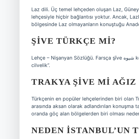
Laz dili. Üç temel lehçeden oluşan Laz, Güney 
lehçesiyle hiçbir bağlantısı yoktur. Ancak, L
bölgesinde Laz olmayanların konuştuğu Anadolu
ŞIVE TÜRKÇE MI?
Lehçe – Nişanyan Sözlüğü. Farsça şīve شیوه kelimesinden alıntıdır “üslup, ton, tavır, utangaçlık,
cilvelik”.
TRAKYA ŞIVE MI AĞIZ
Türkçenin en popüler lehçelerinden biri olan 
arasında aksan olarak adlandırılan konuşma ta
oranda göç alan bölgelerden biri olması nedeniy
NEDEN İSTANBUL’UN 