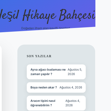
Yeşil Hikaye Bahçesi
Doğadan ilham alan keyifli öneriler!
https://betci.co/
en güvenilir ba
SIDEBAR
SON YAZILAR
Ayva ağacı budaması ne
Ağustos 5,
zaman yapılır ?
2026
Boya neden akar ?
Ağustos 4, 2026
Aracın tipini nasıl
Ağustos 4,
öğrenebilirim ?
2026