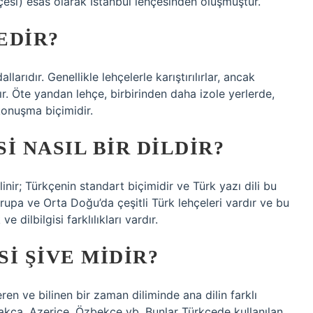
çesi) esas olarak İstanbul lehçesinden oluşmuştur.
EDIR?
llarıdır. Genellikle lehçelerle karıştırılırlar, ancak
dır. Öte yandan lehçe, birbirinden daha izole yerlerde,
 konuşma biçimidir.
I NASIL BIR DILDIR?
linir; Türkçenin standart biçimidir ve Türk yazı dili bu
a ve Orta Doğu’da çeşitli Türk lehçeleri vardır ve bu
e dilbilgisi farklılıkları vardır.
I ŞIVE MIDIR?
en ve bilinen bir zaman diliminde ana dilin farklı
azakça, Azerice, Özbekçe vb. Bunlar Türkçede kullanılan