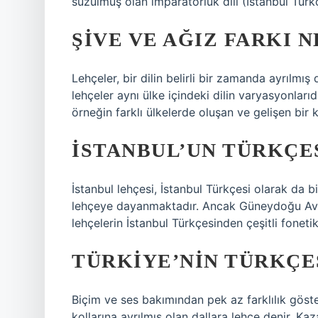
süzülmüş olan imparatorluk dili (İstanbul Türk
ŞIVE VE AĞIZ FARKI N
Lehçeler, bir dilin belirli bir zamanda ayrılmış da
lehçeler aynı ülke içindeki dilin varyasyonları
örneğin farklı ülkelerde oluşan ve gelişen bir
İSTANBUL’UN TÜRKÇES
İstanbul lehçesi, İstanbul Türkçesi olarak da bi
lehçeye dayanmaktadır. Ancak Güneydoğu Avrup
lehçelerin İstanbul Türkçesinden çeşitli fonetik v
TÜRKIYE’NIN TÜRKÇES
Biçim ve ses bakımından pek az farklılık göster
kollarına ayrılmış olan dallara lehçe denir. K