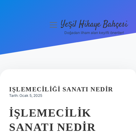
Yeşil Hikaye Bahçesi
menüyü
aç
Doğadan ilham alan keyifli öneriler!
Anasayfa
Gizlilik Politikası
Yasal Uyarı
Hakkımızda
IŞLEMECILIĞI SANATI NEDIR
Tarih: Ocak 5, 2025
İŞLEMECILIK
SANATI NEDIR