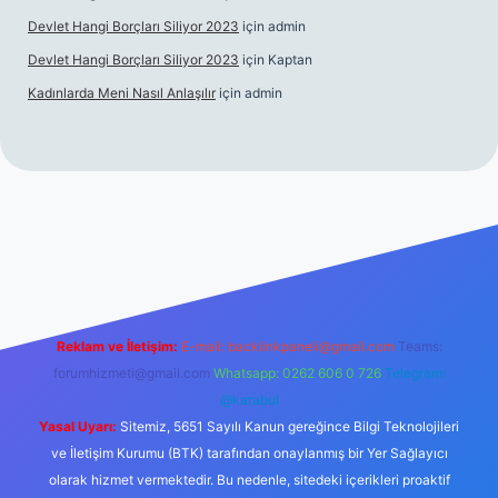
Devlet Hangi Borçları Siliyor 2023
için
admin
Devlet Hangi Borçları Siliyor 2023
için
Kaptan
Kadınlarda Meni Nasıl Anlaşılır
için
admin
 bahis siteleri
ilbet.casino
ilbet.online
Betexper giriş adresi gü
Reklam ve İletişim:
E-mail:
backlinkpaneli@gmail.com
Teams:
forumhizmeti@gmail.com
Whatsapp: 0262 606 0 726
Telegram:
@karabul
Yasal Uyarı:
Sitemiz, 5651 Sayılı Kanun gereğince Bilgi Teknolojileri
ve İletişim Kurumu (BTK) tarafından onaylanmış bir Yer Sağlayıcı
olarak hizmet vermektedir. Bu nedenle, sitedeki içerikleri proaktif