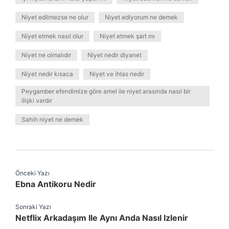
Niyet edilmezse ne olur
Niyet ediyorum ne demek
Niyet etmek nasıl olur
Niyet etmek şart mı
Niyet ne olmalıdır
Niyet nedir diyanet
Niyet nedir kısaca
Niyet ve ihlas nedir
Peygamber efendimize göre amel ile niyet arasında nasıl bir
ilişki vardır
Sahih niyet ne demek
Önceki Yazı
Ebna Antikoru Nedir
Sonraki Yazı
Netflix Arkadaşım Ile Aynı Anda Nasıl Izlenir