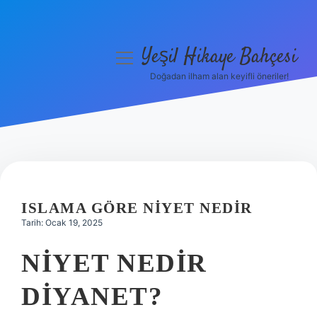
Yeşil Hikaye Bahçesi
menüyü
aç
Doğadan ilham alan keyifli öneriler!
Anasayfa
Gizlilik Politikası
Yasal Uyarı
Hakkımızda
ISLAMA GÖRE NIYET NEDIR
Tarih: Ocak 19, 2025
NIYET NEDIR
DIYANET?