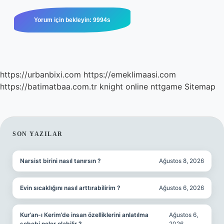
https://urbanbixi.com
https://emeklimaasi.com
https://batimatbaa.com.tr
knight online
nttgame
Sitemap
SIDEBAR
SON YAZILAR
Narsist birini nasıl tanırsın ?
Ağustos 8, 2026
Evin sıcaklığını nasıl arttırabilirim ?
Ağustos 6, 2026
Kur’an-ı Kerim’de insan özelliklerini anlatılma
Ağustos 6,
sebebi neler olabilir ?
2026