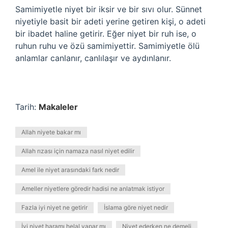
Samimiyetle niyet bir iksir ve bir sıvı olur. Sünnet
niyetiyle basit bir adeti yerine getiren kişi, o adeti
bir ibadet haline getirir. Eğer niyet bir ruh ise, o
ruhun ruhu ve özü samimiyettir. Samimiyetle ölü
anlamlar canlanır, canlılaşır ve aydınlanır.
Tarih:
Makaleler
Allah niyete bakar mı
Allah rızası için namaza nasıl niyet edilir
Amel ile niyet arasındaki fark nedir
Ameller niyetlere göredir hadisi ne anlatmak istiyor
Fazla iyi niyet ne getirir
İslama göre niyet nedir
İyi niyet haramı helal yapar mı
Niyet ederken ne demeli