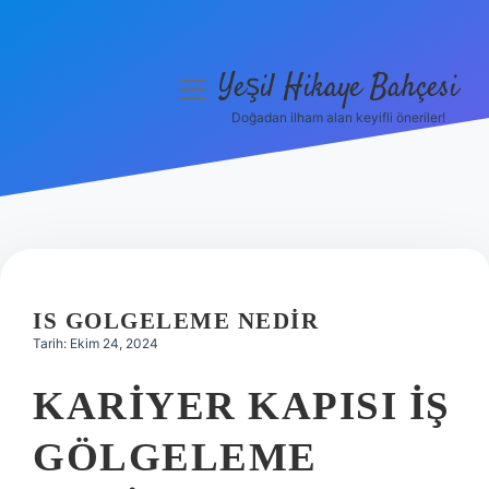
Yeşil Hikaye Bahçesi
menüyü
aç
Doğadan ilham alan keyifli öneriler!
Anasayfa
Gizlilik Politikası
Yasal Uyarı
Hakkımızda
IS GOLGELEME NEDIR
Tarih: Ekim 24, 2024
KARIYER KAPISI IŞ
GÖLGELEME