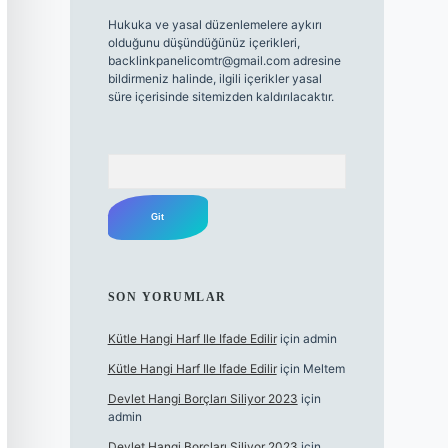
Hukuka ve yasal düzenlemelere aykırı
olduğunu düşündüğünüz içerikleri,
backlinkpanelicomtr@gmail.com
adresine
bildirmeniz halinde, ilgili içerikler yasal
süre içerisinde sitemizden kaldırılacaktır.
Arama
SON YORUMLAR
Kütle Hangi Harf Ile Ifade Edilir
için
admin
Kütle Hangi Harf Ile Ifade Edilir
için
Meltem
Devlet Hangi Borçları Siliyor 2023
için
admin
Devlet Hangi Borçları Siliyor 2023
için