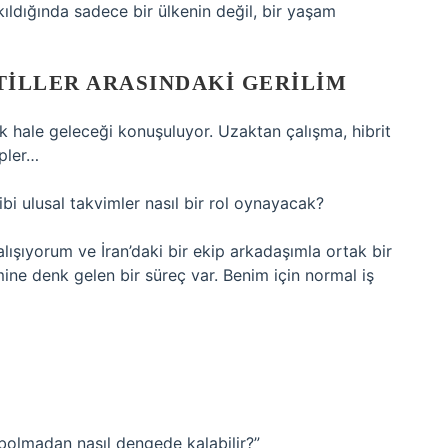
kıldığında sadece bir ülkenin değil, bir yaşam
TILLER ARASINDAKI GERILIM
 hale geleceği konuşuluyor. Uzaktan çalışma, hibrit
ipler…
bi ulusal takvimler nasıl bir rol oynayacak?
ışıyorum ve İran’daki bir ekip arkadaşımla ortak bir
mine denk gelen bir süreç var. Benim için normal iş
ybolmadan nasıl dengede kalabilir?”