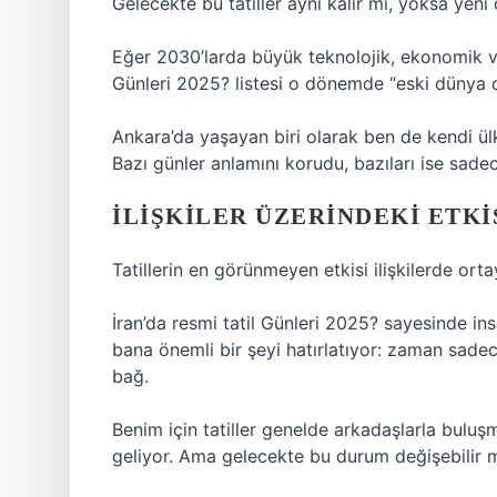
Gelecekte bu tatiller aynı kalır mı, yoksa yeni 
Eğer 2030’larda büyük teknolojik, ekonomik ve
Günleri 2025? listesi o dönemde “eski dünya d
Ankara’da yaşayan biri olarak ben de kendi ülk
Bazı günler anlamını korudu, bazıları ise sadec
İLIŞKILER ÜZERINDEKI ETKI
Tatillerin en görünmeyen etkisi ilişkilerde orta
İran’da resmi tatil Günleri 2025? sayesinde ins
bana önemli bir şeyi hatırlatıyor: zaman sadece
bağ.
Benim için tatiller genelde arkadaşlarla buluş
geliyor. Ama gelecekte bu durum değişebilir 