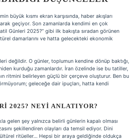
min büyük kısmı ekran karşısında, haber akışları
lışarak geçiyor. Son zamanlarda kendimi en çok
atil Günleri 2025?” gibi ilk bakışta sıradan görünen
türel damarlarını ve hatta gelecekteki ekonomik
leri değildir. O günler, toplumun kendine dönüp baktığı,
yeniden kurduğu zamanlardır. İran özelinde ise bu tatiller,
 ritmini belirleyen güçlü bir çerçeve oluşturur. Ben bu
örmüyorum; geleceğe dair ipuçları, hatta kendi
RI 2025? NEYI ANLATIYOR?
la gelen şey yalnızca belirli günlerin kapalı olması
asını şekillendiren olayları da temsil ediyor. Dini
ültürel ritüeller… Hepsi bir araya geldiğinde oldukça