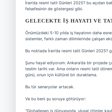
İran’da resmi tatil Günleri 2025? bu açıdan ba
felsefesinin de göstergesi gibi.
GELECEKTE İŞ HAYATI VE TA
Önümüzdeki 5-10 yılda iş hayatının daha esnek
sistemler, farklı zaman dilimlerinde çalışan ek
Bu noktada İran’da resmi tatil Günleri 2025? gi
Şunu hayal ediyorum: Ankara’da bir projede çal
teslim tarihi var. Ama onların resmi tatil döne
günü, onun için kültürel bir duraklama.
Bu tür senaryolar artacak.
Ve bu beni şu soruya götürüyor:
“Globalleşen iş dünyasında, ulusal ritimler ka