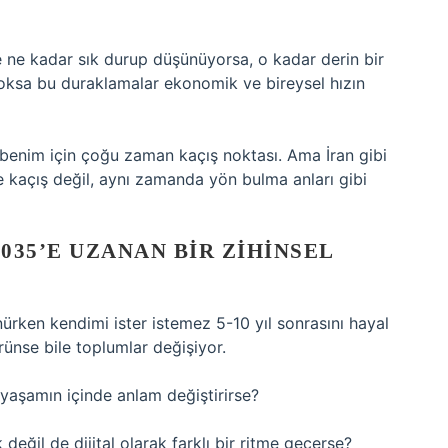
 ne kadar sık durup düşünüyorsa, o kadar derin bir
Yoksa bu duraklamalar ekonomik ve bireysel hızın
 benim için çoğu zaman kaçış noktası. Ama İran gibi
ece kaçış değil, aynı zamanda yön bulma anları gibi
035’E UZANAN BIR ZIHINSEL
nürken kendimi ister istemez 5-10 yıl sonrasını hayal
ünse bile toplumlar değişiyor.
r yaşamın içinde anlam değiştirirse?
k değil de dijital olarak farklı bir ritme geçerse?