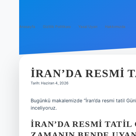
Anasayfa
Gizlilik Politikası
Yasal Uyarı
Hakkımızda
İRAN’DA RESMI T
Tarih: Haziran 4, 2026
Bugünkü makalemizde “İran’da resmi tatil Günle
inceliyoruz.
İRAN’DA RESMI TATIL 
ZAMANIN BENDE UYAN