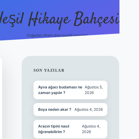
Yeşil Hikaye Bahçesi
Doğadan ilham alan keyifli öneriler!
https://betci.co/
en güvenilir ba
SIDEBAR
SON YAZILAR
Ayva ağacı budaması ne
Ağustos 5,
zaman yapılır ?
2026
Boya neden akar ?
Ağustos 4, 2026
Aracın tipini nasıl
Ağustos 4,
öğrenebilirim ?
2026