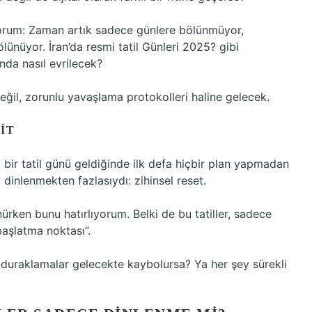
yorum: Zaman artık sadece günlere bölünmüyor,
bölünüyor. İran’da resmi tatil Günleri 2025? gibi
ında nasıl evrilecek?
değil, zorunlu yavaşlama protokolleri haline gelecek.
IT
bir tatil günü geldiğinde ilk defa hiçbir plan yapmadan
inlenmekten fazlasıydı: zihinsel reset.
ürken bunu hatırlıyorum. Belki de bu tatiller, sadece
 başlatma noktası”.
uraklamalar gelecekte kaybolursa? Ya her şey sürekli