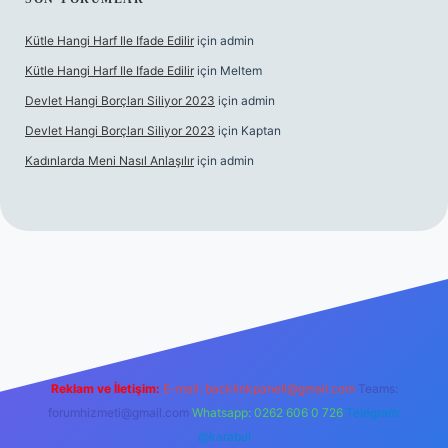
Kütle Hangi Harf Ile Ifade Edilir
için
admin
Kütle Hangi Harf Ile Ifade Edilir
için
Meltem
Devlet Hangi Borçları Siliyor 2023
için
admin
Devlet Hangi Borçları Siliyor 2023
için
Kaptan
Kadınlarda Meni Nasıl Anlaşılır
için
admin
is siteleri
ilbet.casino
ilbet.online
Betexper giriş adresi güncel
Reklam ve İletişim:
E-mail:
backlinkpaneli@gmail.com
Teams:
forumhizmeti@gmail.com
Whatsapp: 0262 606 0 726
Telegram:
@karabul