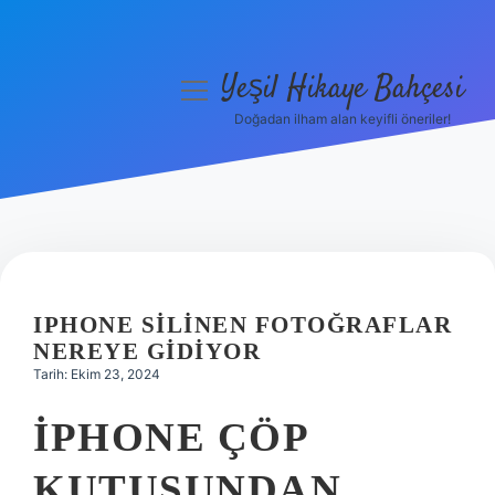
Yeşil Hikaye Bahçesi
menüyü
aç
Doğadan ilham alan keyifli öneriler!
Anasayfa
Gizlilik Politikası
Yasal Uyarı
Hakkımızda
IPHONE SILINEN FOTOĞRAFLAR
NEREYE GIDIYOR
Tarih: Ekim 23, 2024
IPHONE ÇÖP
KUTUSUNDAN