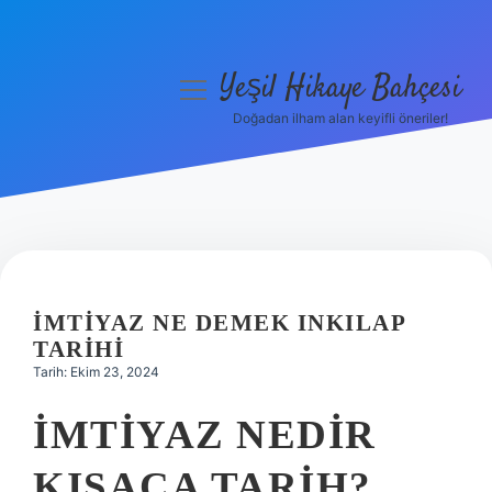
Yeşil Hikaye Bahçesi
menüyü
aç
Doğadan ilham alan keyifli öneriler!
Anasayfa
Gizlilik Politikası
Yasal Uyarı
Hakkımızda
İMTIYAZ NE DEMEK INKILAP
TARIHI
Tarih: Ekim 23, 2024
İMTIYAZ NEDIR
KISACA TARIH?