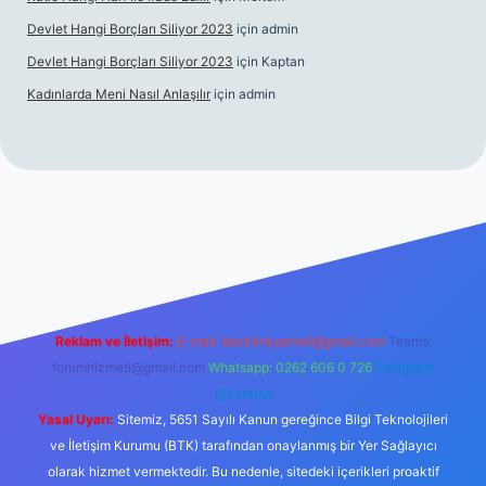
Devlet Hangi Borçları Siliyor 2023
için
admin
Devlet Hangi Borçları Siliyor 2023
için
Kaptan
Kadınlarda Meni Nasıl Anlaşılır
için
admin
ahis siteleri
ilbet.casino
ilbet.online
Betexper giriş adresi gün
Reklam ve İletişim:
E-mail:
backlinkpaneli@gmail.com
Teams:
forumhizmeti@gmail.com
Whatsapp: 0262 606 0 726
Telegram:
@karabul
Yasal Uyarı:
Sitemiz, 5651 Sayılı Kanun gereğince Bilgi Teknolojileri
ve İletişim Kurumu (BTK) tarafından onaylanmış bir Yer Sağlayıcı
olarak hizmet vermektedir. Bu nedenle, sitedeki içerikleri proaktif