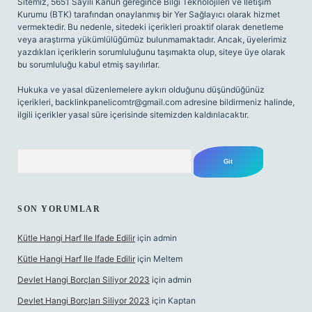
Sitemiz, 5651 Sayılı Kanun gereğince Bilgi Teknolojileri ve İletişim
Kurumu (BTK) tarafından onaylanmış bir Yer Sağlayıcı olarak hizmet
vermektedir. Bu nedenle, sitedeki içerikleri proaktif olarak denetleme
veya araştırma yükümlülüğümüz bulunmamaktadır. Ancak, üyelerimiz
yazdıkları içeriklerin sorumluluğunu taşımakta olup, siteye üye olarak
bu sorumluluğu kabul etmiş sayılırlar.
Hukuka ve yasal düzenlemelere aykırı olduğunu düşündüğünüz
içerikleri,
backlinkpanelicomtr@gmail.com
adresine bildirmeniz halinde,
ilgili içerikler yasal süre içerisinde sitemizden kaldırılacaktır.
Arama
SON YORUMLAR
Kütle Hangi Harf Ile Ifade Edilir
için
admin
Kütle Hangi Harf Ile Ifade Edilir
için
Meltem
Devlet Hangi Borçları Siliyor 2023
için
admin
Devlet Hangi Borçları Siliyor 2023
için
Kaptan