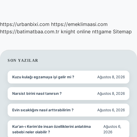
https://urbanbixi.com
https://emeklimaasi.com
https://batimatbaa.com.tr
knight online
nttgame
Sitemap
SIDEBAR
SON YAZILAR
Kuzu kulağı egzamaya iyi gelir mi ?
Ağustos 8, 2026
Narsist birini nasıl tanırsın ?
Ağustos 8, 2026
Evin sıcaklığını nasıl arttırabilirim ?
Ağustos 6, 2026
Kur’an-ı Kerim’de insan özelliklerini anlatılma
Ağustos 6,
sebebi neler olabilir ?
2026