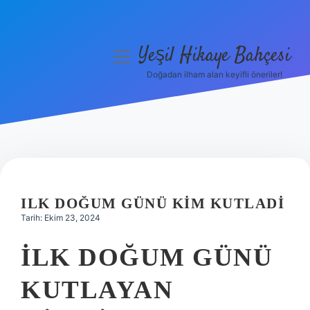
Yeşil Hikaye Bahçesi
menüyü
aç
Doğadan ilham alan keyifli öneriler!
Anasayfa
Gizlilik Politikası
Yasal Uyarı
Hakkımızda
ILK DOĞUM GÜNÜ KIM KUTLADI
Tarih: Ekim 23, 2024
İLK DOĞUM GÜNÜ
KUTLAYAN