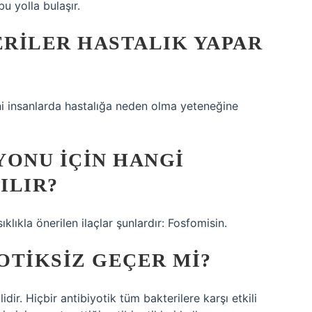
u yolla bulaşır.
RILER HASTALIK YAPAR
ni insanlarda hastalığa neden olma yeteneğine
YONU IÇIN HANGI
ILIR?
ıklıkla önerilen ilaçlar şunlardır: Fosfomisin.
OTIKSIZ GEÇER MI?
ilidir. Hiçbir antibiyotik tüm bakterilere karşı etkili