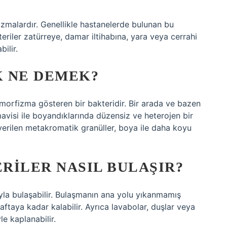
nizmalardır. Genellikle hastanelerde bulunan bu
eriler zatürreye, damar iltihabına, yara veya cerrahi
ilir.
K NE DEMEK?
omorfizma gösteren bir bakteridir. Bir arada ve bazen
 mavisi ile boyandıklarında düzensiz ve heterojen bir
 verilen metakromatik granüller, boya ile daha koyu
RILER NASIL BULAŞIR?
yla bulaşabilir. Bulaşmanın ana yolu yıkanmamış
aftaya kadar kalabilir. Ayrıca lavabolar, duşlar veya
le kaplanabilir.