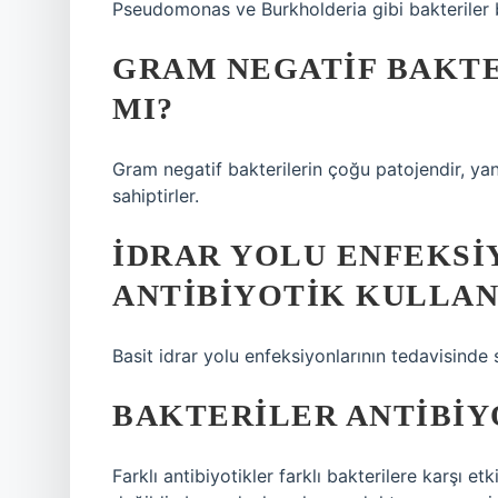
Pseudomonas ve Burkholderia gibi bakteriler b
GRAM NEGATIF BAKTE
MI?
Gram negatif bakterilerin çoğu patojendir, ya
sahiptirler.
İDRAR YOLU ENFEKSI
ANTIBIYOTIK KULLAN
Basit idrar yolu enfeksiyonlarının tedavisinde s
BAKTERILER ANTIBIY
Farklı antibiyotikler farklı bakterilere karşı etk