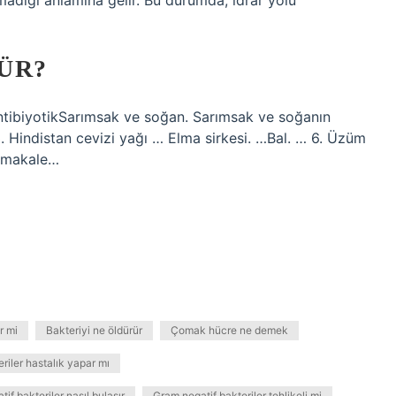
madığı anlamına gelir. Bu durumda, idrar yolu
ÜR?
ntibiyotikSarımsak ve soğan. Sarımsak ve soğanın
… 3. Hindistan cevizi yağı … Elma sirkesi. …Bal. … 6. Üzüm
a makale…
r mi
Bakteriyi ne öldürür
Çomak hücre ne demek
riler hastalık yapar mı
if bakteriler nasıl bulaşır
Gram negatif bakteriler tehlikeli mi