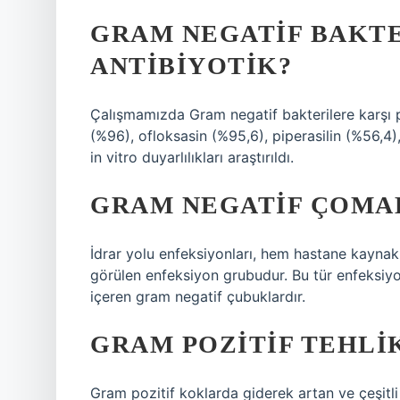
GRAM NEGATIF BAKTE
ANTIBIYOTIK?
Çalışmamızda Gram negatif bakterilere karşı po
(%96), ofloksasin (%95,6), piperasilin (%56,4)
in vitro duyarlılıkları araştırıldı.
GRAM NEGATIF ÇOMA
İdrar yolu enfeksiyonları, hem hastane kaynak
görülen enfeksiyon grubudur. Bu tür enfeksiyon
içeren gram negatif çubuklardır.
GRAM POZITIF TEHLIK
Gram pozitif koklarda giderek artan ve çeşitli