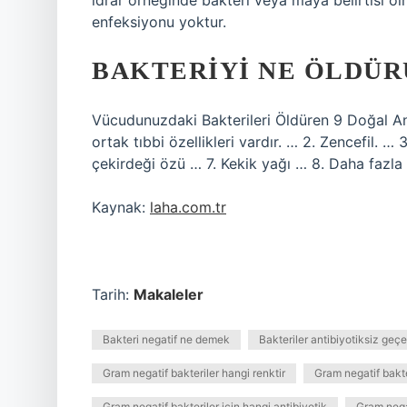
idrar örneğinde bakteri veya maya belirtisi ol
enfeksiyonu yoktur.
BAKTERIYI NE ÖLDÜR
Vücudunuzdaki Bakterileri Öldüren 9 Doğal A
ortak tıbbi özellikleri vardır. … 2. Zencefil. 
çekirdeği özü … 7. Kekik yağı … 8. Daha fazl
Kaynak:
laha.com.tr
Tarih:
Makaleler
Bakteri negatif ne demek
Bakteriler antibiyotiksiz geçe
Gram negatif bakteriler hangi renktir
Gram negatif bakte
Gram negatif bakteriler için hangi antibiyotik
Gram negat