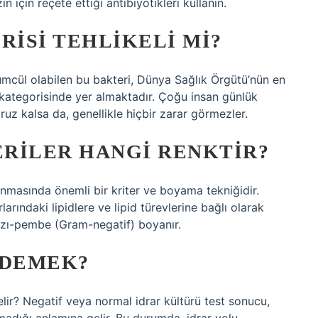
 için reçete ettiği antibiyotikleri kullanın.
ISI TEHLIKELI MI?
ümcül olabilen bu bakteri, Dünya Sağlık Örgütü’nün en
ik kategorisinde yer almaktadır. Çoğu insan günlük
 kalsa da, genellikle hiçbir zarar görmezler.
RILER HANGI RENKTIR?
nmasında önemli bir kriter ve boyama tekniğidir.
larındaki lipidlere ve lipid türevlerine bağlı olarak
ızı-pembe (Gram-negatif) boyanır.
 DEMEK?
lir? Negatif veya normal idrar kültürü test sonucu,