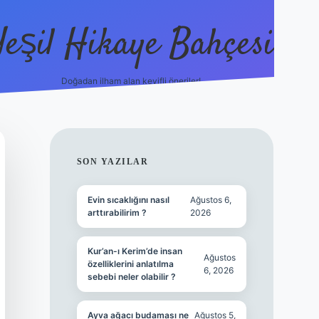
Yeşil Hikaye Bahçesi
Doğadan ilham alan keyifli öneriler!
https://betci.co/
en güvenilir
SIDEBAR
SON YAZILAR
Evin sıcaklığını nasıl
Ağustos 6,
arttırabilirim ?
2026
Kur’an-ı Kerim’de insan
Ağustos
özelliklerini anlatılma
6, 2026
sebebi neler olabilir ?
Ayva ağacı budaması ne
Ağustos 5,