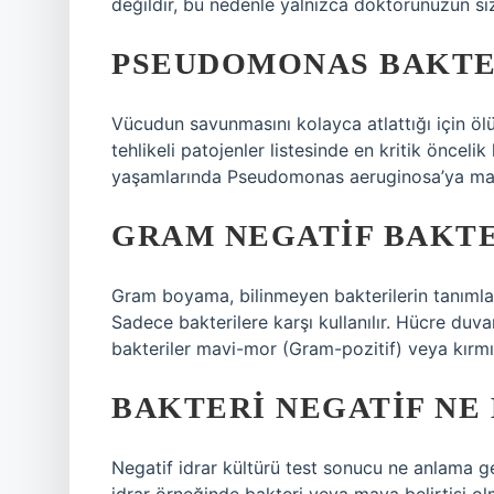
değildir, bu nedenle yalnızca doktorunuzun sizin
PSEUDOMONAS BAKTER
Vücudun savunmasını kolayca atlattığı için öl
tehlikeli patojenler listesinde en kritik öncel
yaşamlarında Pseudomonas aeruginosa’ya maruz
GRAM NEGATIF BAKTE
Gram boyama, bilinmeyen bakterilerin tanımla
Sadece bakterilere karşı kullanılır. Hücre duvar
bakteriler mavi-mor (Gram-pozitif) veya kırm
BAKTERI NEGATIF NE
Negatif idrar kültürü test sonucu ne anlama ge