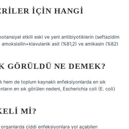
RILER IÇIN HANGI
tansiyel etkili eski ve yeni antibiyotiklerin (seftazidim
, amoksisilin+klavulanik asit (%81,2) ve amikasin (%82)
K GÖRÜLDÜ NE DEMEK?
lı hem de toplum kaynaklı enfeksiyonlarda en sık
ların en sık görülen nedeni, Escherichia coli (E. coli)
ELI MI?
 organlarda ciddi enfeksiyonlara yol açabilen