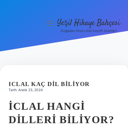
Yeşil Hikaye Bahçesi
menüyü
aç
Doğadan ilham alan keyifli öneriler!
Anasayfa
Gizlilik Politikası
Yasal Uyarı
Hakkımızda
ICLAL KAÇ DIL BILIYOR
Tarih: Aralık 23, 2024
İCLAL HANGI
DILLERI BILIYOR?