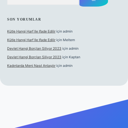
SON YORUMLAR
Kütle Hangi Harf Ile Ifade Edilir
için
admin
Kütle Hangi Harf Ile Ifade Edilir
için
Meltem
Devlet Hangi Borçları Siliyor 2023
için
admin
Devlet Hangi Borçları Siliyor 2023
için
Kaptan
Kadınlarda Meni Nasıl Anlaşılır
için
admin
r bahis siteleri
ilbet.casino
ilbet.online
Betexper giriş adresi g