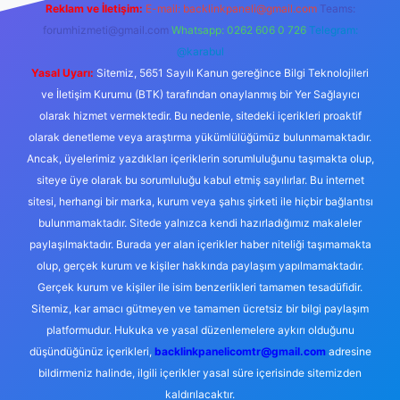
Reklam ve İletişim:
E-mail:
backlinkpaneli@gmail.com
Teams:
forumhizmeti@gmail.com
Whatsapp: 0262 606 0 726
Telegram:
@karabul
Yasal Uyarı:
Sitemiz, 5651 Sayılı Kanun gereğince Bilgi Teknolojileri
ve İletişim Kurumu (BTK) tarafından onaylanmış bir Yer Sağlayıcı
olarak hizmet vermektedir. Bu nedenle, sitedeki içerikleri proaktif
olarak denetleme veya araştırma yükümlülüğümüz bulunmamaktadır.
Ancak, üyelerimiz yazdıkları içeriklerin sorumluluğunu taşımakta olup,
siteye üye olarak bu sorumluluğu kabul etmiş sayılırlar. Bu internet
sitesi, herhangi bir marka, kurum veya şahıs şirketi ile hiçbir bağlantısı
bulunmamaktadır. Sitede yalnızca kendi hazırladığımız makaleler
paylaşılmaktadır. Burada yer alan içerikler haber niteliği taşımamakta
olup, gerçek kurum ve kişiler hakkında paylaşım yapılmamaktadır.
Gerçek kurum ve kişiler ile isim benzerlikleri tamamen tesadüfidir.
Sitemiz, kar amacı gütmeyen ve tamamen ücretsiz bir bilgi paylaşım
platformudur. Hukuka ve yasal düzenlemelere aykırı olduğunu
düşündüğünüz içerikleri,
backlinkpanelicomtr@gmail.com
adresine
bildirmeniz halinde, ilgili içerikler yasal süre içerisinde sitemizden
kaldırılacaktır.