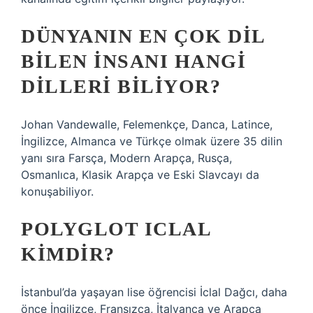
DÜNYANIN EN ÇOK DIL
BILEN INSANI HANGI
DILLERI BILIYOR?
Johan Vandewalle, Felemenkçe, Danca, Latince,
İngilizce, Almanca ve Türkçe olmak üzere 35 dilin
yanı sıra Farsça, Modern Arapça, Rusça,
Osmanlıca, Klasik Arapça ve Eski Slavcayı da
konuşabiliyor.
POLYGLOT ICLAL
KIMDIR?
İstanbul’da yaşayan lise öğrencisi İclal Dağcı, daha
önce İngilizce, Fransızca, İtalyanca ve Arapça