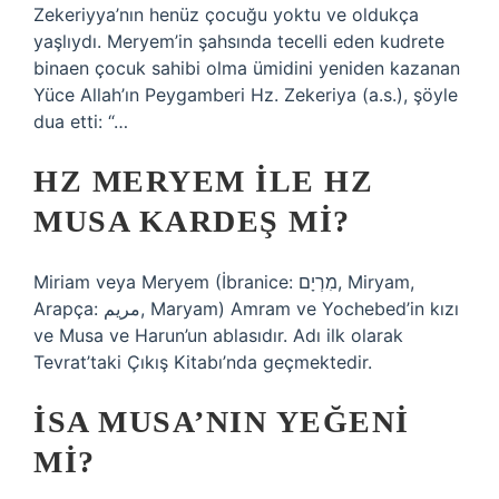
Zekeriyya’nın henüz çocuğu yoktu ve oldukça
yaşlıydı. Meryem’in şahsında tecelli eden kudrete
binaen çocuk sahibi olma ümidini yeniden kazanan
Yüce Allah’ın Peygamberi Hz. Zekeriya (a.s.), şöyle
dua etti: “…
HZ MERYEM ILE HZ
MUSA KARDEŞ MI?
Miriam veya Meryem (İbranice: מִרְיָם, Miryam,
Arapça: مريم, Maryam) Amram ve Yochebed’in kızı
ve Musa ve Harun’un ablasıdır. Adı ilk olarak
Tevrat’taki Çıkış Kitabı’nda geçmektedir.
İSA MUSA’NIN YEĞENI
MI?