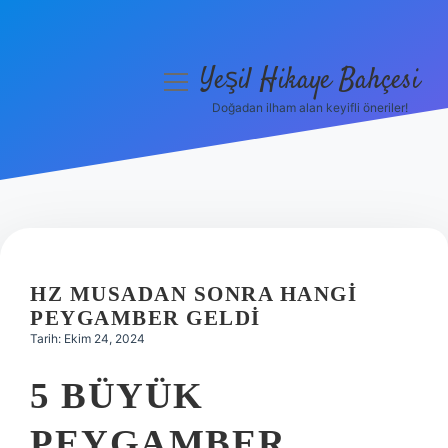
Yeşil Hikaye Bahçesi
menüyü
aç
Doğadan ilham alan keyifli öneriler!
Anasayfa
Gizlilik Politikası
Yasal Uyarı
Hakkımızda
HZ MUSADAN SONRA HANGI
PEYGAMBER GELDI
Tarih: Ekim 24, 2024
5 BÜYÜK
PEYGAMBER