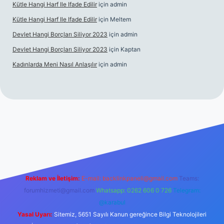
Kütle Hangi Harf Ile Ifade Edilir
için
admin
Kütle Hangi Harf Ile Ifade Edilir
için
Meltem
Devlet Hangi Borçları Siliyor 2023
için
admin
Devlet Hangi Borçları Siliyor 2023
için
Kaptan
Kadınlarda Meni Nasıl Anlaşılır
için
admin
ahis siteleri
ilbet.casino
ilbet.online
Betexper giriş adresi günc
Reklam ve İletişim:
E-mail:
backlinkpaneli@gmail.com
Teams:
forumhizmeti@gmail.com
Whatsapp: 0262 606 0 726
Telegram:
@karabul
Yasal Uyarı:
Sitemiz, 5651 Sayılı Kanun gereğince Bilgi Teknolojileri