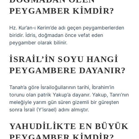
PEYGAMBER KIMDIR?
Hz. Kur’an-ı Kerim’de adı geçen peygamberlerden
biridir. İdris, doğmadan önce vefat eden
peygamber olarak bilinir.
İSRAIL’IN SOYU HANGI
PEYGAMBERE DAYANIR?
Tanah’a göre İsrailoğullarının tarihi, İbrahim’in
torunu olan patrik Yakup’a dayanır. Yakup, Tanrı’nın
meleğiyle yarım gün süren gizemli bir güreşten
sonra İsrail (Y’israel) adını almıştır.
YAHUDILIKTE EN BÜYÜK
PEYGAMBER KIMDIR?