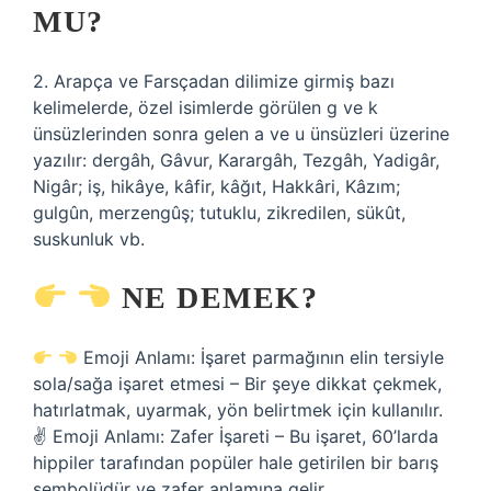
MU?
2. Arapça ve Farsçadan dilimize girmiş bazı
kelimelerde, özel isimlerde görülen g ve k
ünsüzlerinden sonra gelen a ve u ünsüzleri üzerine
yazılır: dergâh, Gâvur, Karargâh, Tezgâh, Yadigâr,
Nigâr; iş, hikâye, kâfir, kâğıt, Hakkâri, Kâzım;
gulgûn, merzengûş; tutuklu, zikredilen, sükût,
suskunluk vb.
NE DEMEK?
Emoji Anlamı: İşaret parmağının elin tersiyle
sola/sağa işaret etmesi – Bir şeye dikkat çekmek,
hatırlatmak, uyarmak, yön belirtmek için kullanılır.
✌
Emoji Anlamı: Zafer İşareti – Bu işaret, 60’larda
hippiler tarafından popüler hale getirilen bir barış
sembolüdür ve zafer anlamına gelir.