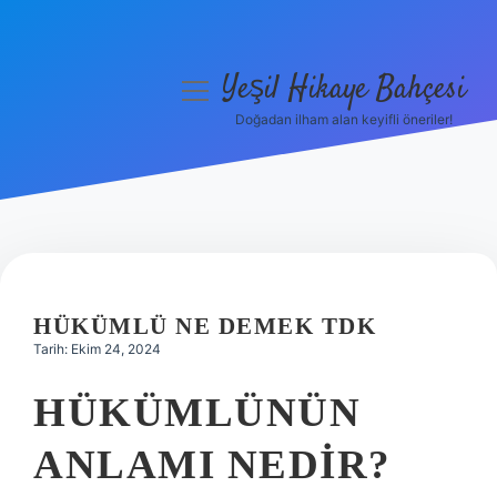
Yeşil Hikaye Bahçesi
menüyü
aç
Doğadan ilham alan keyifli öneriler!
Anasayfa
Gizlilik Politikası
Yasal Uyarı
Hakkımızda
HÜKÜMLÜ NE DEMEK TDK
Tarih: Ekim 24, 2024
HÜKÜMLÜNÜN
ANLAMI NEDIR?