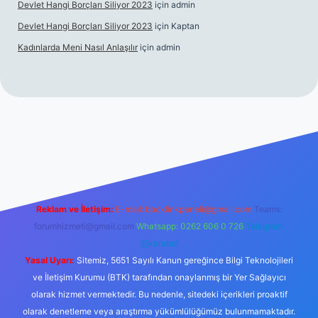
Devlet Hangi Borçları Siliyor 2023
için
admin
Devlet Hangi Borçları Siliyor 2023
için
Kaptan
Kadınlarda Meni Nasıl Anlaşılır
için
admin
bahis siteleri
ilbet.casino
ilbet.online
Betexper giriş adresi gü
Reklam ve İletişim:
E-mail:
backlinkpaneli@gmail.com
Teams:
forumhizmeti@gmail.com
Whatsapp: 0262 606 0 726
Telegram:
@karabul
Yasal Uyarı:
Sitemiz, 5651 Sayılı Kanun gereğince Bilgi Teknolojileri
ve İletişim Kurumu (BTK) tarafından onaylanmış bir Yer Sağlayıcı
olarak hizmet vermektedir. Bu nedenle, sitedeki içerikleri proaktif
olarak denetleme veya araştırma yükümlülüğümüz bulunmamaktadır.