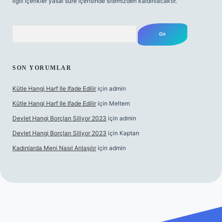
ilgili içerikler yasal süre içerisinde sitemizden kaldırılacaktır.
Arama
SON YORUMLAR
Kütle Hangi Harf Ile Ifade Edilir
için
admin
Kütle Hangi Harf Ile Ifade Edilir
için
Meltem
Devlet Hangi Borçları Siliyor 2023
için
admin
Devlet Hangi Borçları Siliyor 2023
için
Kaptan
Kadınlarda Meni Nasıl Anlaşılır
için
admin
ahis siteleri
ilbet.casino
ilbet.online
Betexper giriş adresi gün