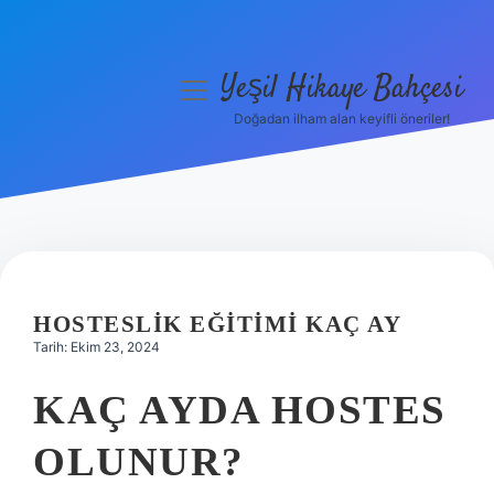
Yeşil Hikaye Bahçesi
menüyü
aç
Doğadan ilham alan keyifli öneriler!
Anasayfa
Gizlilik Politikası
Yasal Uyarı
Hakkımızda
HOSTESLIK EĞITIMI KAÇ AY
Tarih: Ekim 23, 2024
KAÇ AYDA HOSTES
OLUNUR?