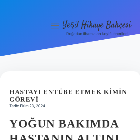
Yeşil Hikaye Bahçesi
menüyü
aç
Doğadan ilham alan keyifli öneriler!
Anasayfa
Gizlilik Politikası
Yasal Uyarı
Hakkımızda
HASTAYI ENTÜBE ETMEK KIMIN
GÖREVI
Tarih: Ekim 23, 2024
YOĞUN BAKIMDA
HASTANIN ALTINI