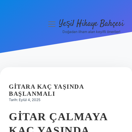
Yeşil Hikaye Bahçesi
menüyü
aç
Doğadan ilham alan keyifli öneriler!
Anasayfa
Gizlilik Politikası
Yasal Uyarı
Hakkımızda
GITARA KAÇ YAŞINDA
BAŞLANMALI
Tarih: Eylül 4, 2025
GITAR ÇALMAYA
KAÇ YAŞINDA