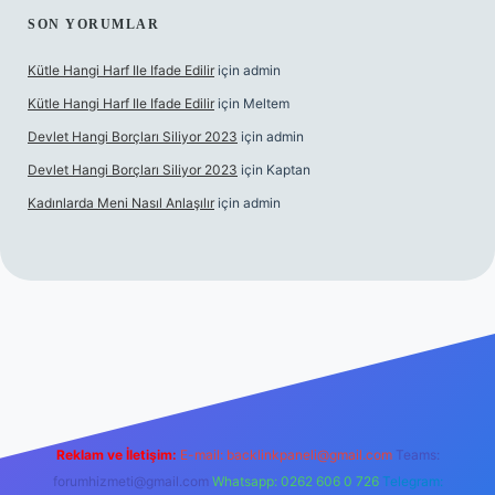
SON YORUMLAR
Kütle Hangi Harf Ile Ifade Edilir
için
admin
Kütle Hangi Harf Ile Ifade Edilir
için
Meltem
Devlet Hangi Borçları Siliyor 2023
için
admin
Devlet Hangi Borçları Siliyor 2023
için
Kaptan
Kadınlarda Meni Nasıl Anlaşılır
için
admin
ahis siteleri
ilbet.casino
ilbet.online
Betexper giriş adresi gün
Reklam ve İletişim:
E-mail:
backlinkpaneli@gmail.com
Teams:
forumhizmeti@gmail.com
Whatsapp: 0262 606 0 726
Telegram: