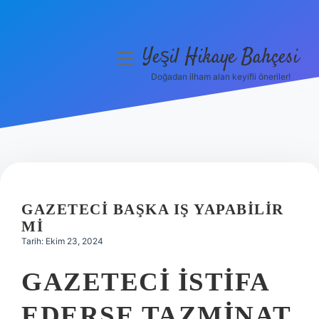
Yeşil Hikaye Bahçesi
menüyü
aç
Doğadan ilham alan keyifli öneriler!
Anasayfa
Gizlilik Politikası
Yasal Uyarı
Hakkımızda
GAZETECI BAŞKA IŞ YAPABILIR
MI
Tarih: Ekim 23, 2024
GAZETECI ISTIFA
EDERSE TAZMINAT