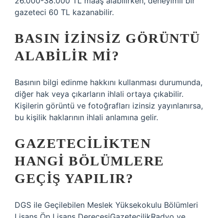
26.000-38.000 TL maaş alabilirken, deneyimli bir
gazeteci 60 TL kazanabilir.
BASIN IZINSIZ GÖRÜNTÜ
ALABILIR MI?
Basının bilgi edinme hakkını kullanması durumunda,
diğer hak veya çıkarların ihlali ortaya çıkabilir.
Kişilerin görüntü ve fotoğrafları izinsiz yayınlanırsa,
bu kişilik haklarının ihlali anlamına gelir.
GAZETECILIKTEN
HANGI BÖLÜMLERE
GEÇIŞ YAPILIR?
DGS ile Geçilebilen Meslek Yüksekokulu Bölümleri
Lisans Ön Lisans DerecesiGazetecilikRadyo ve