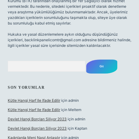
Kurumu (BTK) tarafından onaylanmış bir Yer Sağlayıcı olarak hizmet
vermektedir. Bu nedenle, sitedeki içerikleri proaktif olarak denetleme
veya araştırma yükümlülüğümüz bulunmamaktadır. Ancak, üyelerimiz
yazdıkları içeriklerin sorumluluğunu taşımakta olup, siteye üye olarak
bu sorumluluğu kabul etmiş sayılırlar.
Hukuka ve yasal düzenlemelere aykırı olduğunu düşündüğünüz
içerikleri,
backlinkpanelicomtr@gmail.com
adresine bildirmeniz halinde,
ilgili içerikler yasal süre içerisinde sitemizden kaldırılacaktır.
Arama
SON YORUMLAR
Kütle Hangi Harf Ile Ifade Edilir
için
admin
Kütle Hangi Harf Ile Ifade Edilir
için
Meltem
Devlet Hangi Borçları Siliyor 2023
için
admin
Devlet Hangi Borçları Siliyor 2023
için
Kaptan
Kadınlarda Meni Nasıl Anlaşılır
için
admin