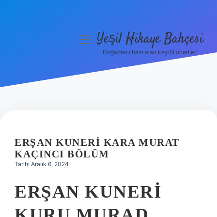
Yeşil Hikaye Bahçesi
menüyü
aç
Doğadan ilham alan keyifli öneriler!
Anasayfa
Gizlilik Politikası
Yasal Uyarı
Hakkımızda
ERŞAN KUNERI KARA MURAT
KAÇINCI BÖLÜM
Tarih: Aralık 6, 2024
ERŞAN KUNERI
KURU MURAD