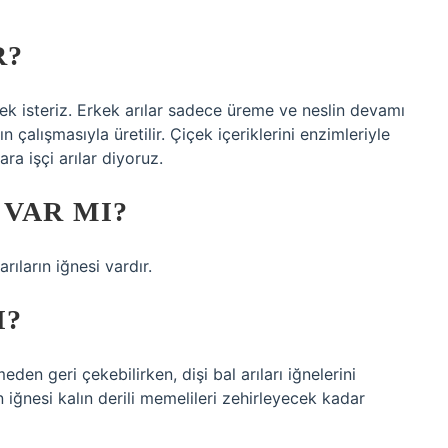
R?
mek isteriz. Erkek arılar sadece üreme ve neslin devamı
rın çalışmasıyla üretilir. Çiçek içeriklerini enzimleriyle
ra işçi arılar diyoruz.
 VAR MI?
rıların iğnesi vardır.
I?
meden geri çekebilirken, dişi bal arıları iğnelerini
n iğnesi kalın derili memelileri zehirleyecek kadar