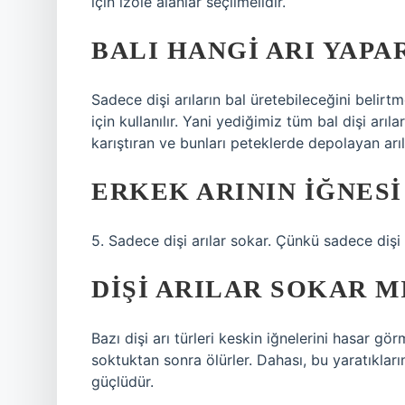
için izole alanlar seçilmelidir.
BALI HANGI ARI YAPA
Sadece dişi arıların bal üretebileceğini belirt
için kullanılır. Yani yediğimiz tüm bal dişi arıla
karıştıran ve bunları peteklerde depolayan arıla
ERKEK ARININ IĞNESI
5. Sadece dişi arılar sokar. Çünkü sadece dişi a
DIŞI ARILAR SOKAR M
Bazı dişi arı türleri keskin iğnelerini hasar gör
soktuktan sonra ölürler. Dahası, bu yaratıkları
güçlüdür.