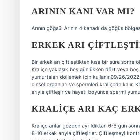
ARININ KANI VAR MI?
Arının göğsü: Arının 4 kanadı da göğüs bölges
ERKEK ARI ÇIFTLEŞT
Bir erkek arı çiftleştikten kısa bir süre sonra 
Kraliçe yaklaşık beş günlükken dört veya beş 
yumurtaları döllemek için kullanır.09/26/2022Bi
cinsel organları ve spermleri kraliçede kalır.
arıyla çiftleşir ve hayatı boyunca spermi yumur
KRALIÇE ARI KAÇ ER
Kraliçe arılar gözden ayrıldıktan 6-8 gün son
8-10 erkek arıyla çiftleşirler. Çiftleşmeyi kont