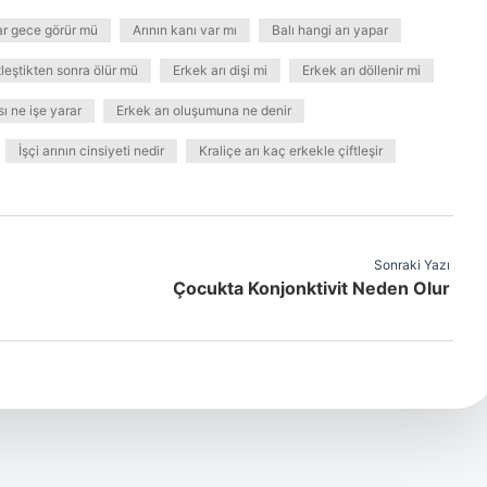
lar gece görür mü
Arının kanı var mı
Balı hangi arı yapar
tleştikten sonra ölür mü
Erkek arı dişi mi
Erkek arı döllenir mi
sı ne işe yarar
Erkek arı oluşumuna ne denir
İşçi arının cinsiyeti nedir
Kraliçe arı kaç erkekle çiftleşir
Sonraki Yazı
Çocukta Konjonktivit Neden Olur