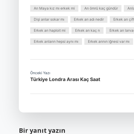
Arı Maya kız mı erkek mi
Arı ömrü kaç gündür
Arı
Dişi arılar sokar mı
Erkek arı adı nedir
Erkek arı çif
Erkek arı haploit mi
Erkek arı kaç n
Erkek arı larva
Erkek arıların hepsi aynı mı
Erkek arının iğnesi var mı
Önceki Yazı
Türkiye Londra Arası Kaç Saat
Bir yanıt yazın