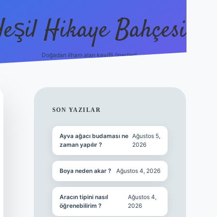
Yeşil Hikaye Bahçesi
Doğadan ilham alan keyifli öneriler!
https://betci.co/
en güvenilir ba
SIDEBAR
SON YAZILAR
Ayva ağacı budaması ne
Ağustos 5,
zaman yapılır ?
2026
Boya neden akar ?
Ağustos 4, 2026
Aracın tipini nasıl
Ağustos 4,
öğrenebilirim ?
2026