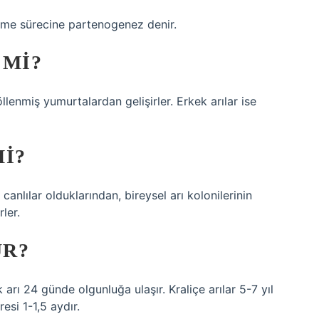
şme sürecine partenogenez denir.
 MI?
döllenmiş yumurtalardan gelişirler. Erkek arılar ise
I?
anlılar olduklarından, bireysel arı kolonilerinin
ler.
ÜR?
 arı 24 günde olgunluğa ulaşır. Kraliçe arılar 5-7 yıl
esi 1-1,5 aydır.