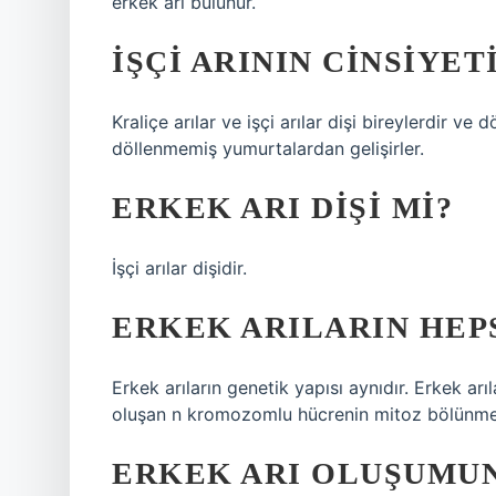
erkek arı bulunur.
İŞÇI ARININ CINSIYET
Kraliçe arılar ve işçi arılar dişi bireylerdir ve 
döllenmemiş yumurtalardan gelişirler.
ERKEK ARI DIŞI MI?
İşçi arılar dişidir.
ERKEK ARILARIN HEPS
Erkek arıların genetik yapısı aynıdır. Erkek ar
oluşan n kromozomlu hücrenin mitoz bölünmes
ERKEK ARI OLUŞUMUN