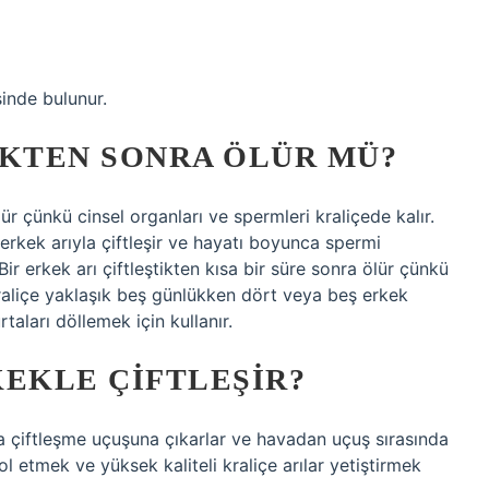
inde bulunur.
IKTEN SONRA ÖLÜR MÜ?
ölür çünkü cinsel organları ve spermleri kraliçede kalır.
erkek arıyla çiftleşir ve hayatı boyunca spermi
r erkek arı çiftleştikten kısa bir süre sonra ölür çünkü
 Kraliçe yaklaşık beş günlükken dört veya beş erkek
taları döllemek için kullanır.
KEKLE ÇIFTLEŞIR?
ra çiftleşme uçuşuna çıkarlar ve havadan uçuş sırasında
rol etmek ve yüksek kaliteli kraliçe arılar yetiştirmek