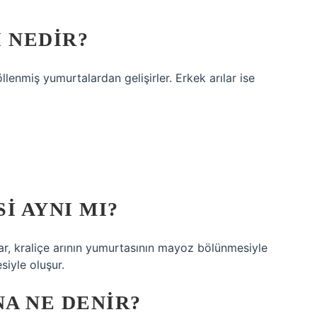
I NEDIR?
döllenmiş yumurtalardan gelişirler. Erkek arılar ise
I AYNI MI?
ılar, kraliçe arının yumurtasının mayoz bölünmesiyle
iyle oluşur.
A NE DENIR?