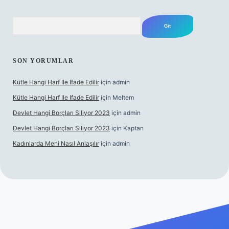
Arama
SON YORUMLAR
Kütle Hangi Harf Ile Ifade Edilir
için
admin
Kütle Hangi Harf Ile Ifade Edilir
için
Meltem
Devlet Hangi Borçları Siliyor 2023
için
admin
Devlet Hangi Borçları Siliyor 2023
için
Kaptan
Kadınlarda Meni Nasıl Anlaşılır
için
admin
ir bahis siteleri
ilbet.casino
ilbet.online
Betexper giriş adresi