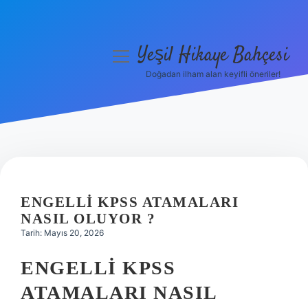
Yeşil Hikaye Bahçesi
menüyü
aç
Doğadan ilham alan keyifli öneriler!
Anasayfa
Gizlilik Politikası
Yasal Uyarı
Hakkımızda
ENGELLI KPSS ATAMALARI
NASIL OLUYOR ?
Tarih: Mayıs 20, 2026
ENGELLI KPSS
ATAMALARI NASIL