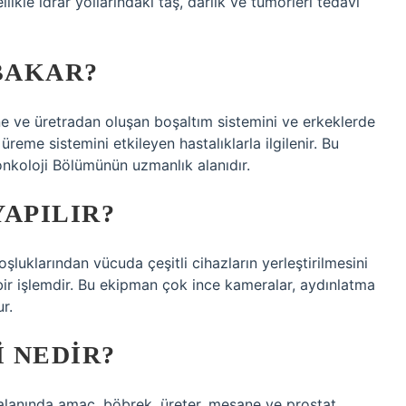
llikle idrar yollarındaki taş, darlık ve tümörleri tedavi
BAKAR?
ne ve üretradan oluşan boşaltım sistemini ve erkeklerde
üreme sistemini etkileyen hastalıklarla ilgilenir. Bu
nkoloji Bölümünün uzmanlık alanıdır.
APILIR?
oşluklarından vücuda çeşitli cihazların yerleştirilmesini
 bir işlemdir. Bu ekipman çok ince kameralar, aydınlatma
r.
 NEDIR?
 alanında amaç, böbrek, üreter, mesane ve prostat