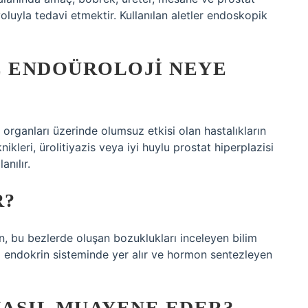
yoluyla tedavi etmektir. Kullanılan aletler endoskopik
E ENDOÜROLOJI NEYE
 organları üzerinde olumsuz etkisi olan hastalıkların
knikleri, ürolitiyazis veya iyi huylu prostat hiperplazisi
anılır.
R?
n, bu bezlerde oluşan bozuklukları inceleyen bilim
ri endokrin sisteminde yer alır ve hormon sentezleyen
ASIL MUAYENE EDER?