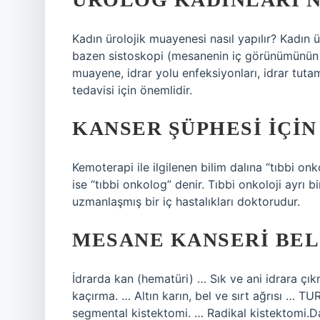
Kadın ürolojik muayenesi nasıl yapılır? Kadın ü
bazen sistoskopi (mesanenin iç görünümünün in
muayene, idrar yolu enfeksiyonları, idrar tut
tedavisi için önemlidir.
KANSER ŞÜPHESI IÇIN
Kemoterapi ile ilgilenen bilim dalına “tıbbi onk
ise “tıbbi onkolog” denir. Tıbbi onkoloji ayrı 
uzmanlaşmış bir iç hastalıkları doktorudur.
MESANE KANSERI BEL
İdrarda kan (hematüri) … Sık ve ani idrara çık
kaçırma. … Altın karın, bel ve sırt ağrısı … TU
segmental kistektomi. … Radikal kistektomi