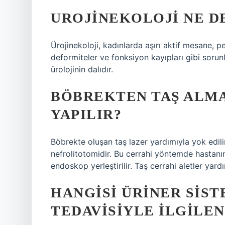
UROJINEKOLOJI NE 
Ürojinekoloji, kadınlarda aşırı aktif mesane, p
deformiteler ve fonksiyon kayıpları gibi sorunlar
ürolojinin dalıdır.
BÖBREKTEN TAŞ ALMA
YAPILIR?
Böbrekte oluşan taş lazer yardımıyla yok edili
nefrolitotomidir. Bu cerrahi yöntemde hastanı
endoskop yerleştirilir. Taş cerrahi aletler yardım
HANGISI ÜRINER SIST
TEDAVISIYLE ILGILEN