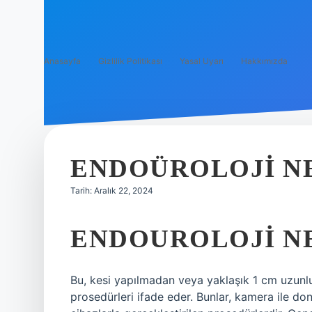
Anasayfa
Gizlilik Politikası
Yasal Uyarı
Hakkımızda
ENDOÜROLOJI N
Tarih: Aralık 22, 2024
ENDOUROLOJI N
Bu, kesi yapılmadan veya yaklaşık 1 cm uzunl
prosedürleri ifade eder. Bunlar, kamera ile do