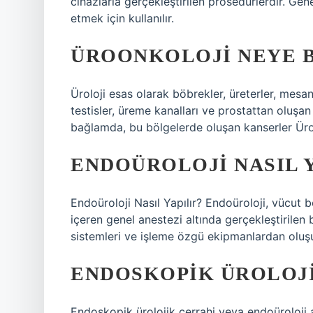
cihazlarla gerçekleştirilen prosedürlerdir. Gene
etmek için kullanılır.
ÜROONKOLOJI NEYE 
Üroloji esas olarak böbrekler, üreterler, mesa
testisler, üreme kanalları ve prostattan oluşan 
bağlamda, bu bölgelerde oluşan kanserler Üro
ENDOÜROLOJI NASIL Y
Endoüroloji Nasıl Yapılır? Endoüroloji, vücut b
içeren genel anestezi altında gerçekleştirilen
sistemleri ve işleme özgü ekipmanlardan oluşu
ENDOSKOPIK ÜROLOJI
Endoskopik ürolojik cerrahi veya endoüroloji