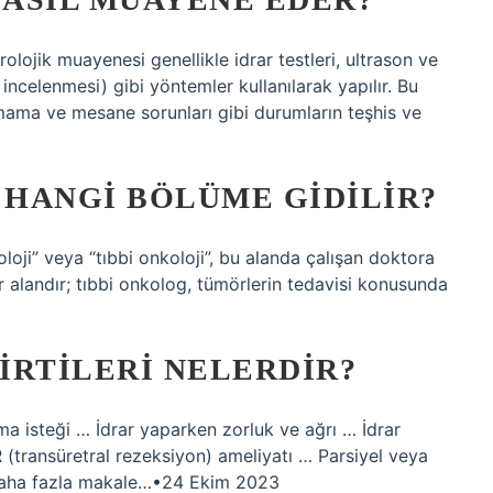
rolojik muayenesi genellikle idrar testleri, ultrason ve
celenmesi) gibi yöntemler kullanılarak yapılır. Bu
amama ve mesane sorunları gibi durumların teşhis ve
 HANGI BÖLÜME GIDILIR?
oloji” veya “tıbbi onkoloji”, bu alanda çalışan doktora
bir alandır; tıbbi onkolog, tümörlerin tedavisi konusunda
IRTILERI NELERDIR?
ma isteği … İdrar yaparken zorluk ve ağrı … İdrar
R (transüretral rezeksiyon) ameliyatı … Parsiyel veya
.Daha fazla makale…•24 Ekim 2023