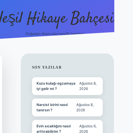
Yeşil Hikaye Bahçesi
Doğadan ilham alan keyifli öneriler!
https://betci.co/
en güvenilir ba
SIDEBAR
SON YAZILAR
Kuzu kulağı egzamaya
Ağustos 8,
iyi gelir mi ?
2026
Narsist birini nasıl
Ağustos 8,
tanırsın ?
2026
Evin sıcaklığını nasıl
Ağustos 6,
arttırabilirim ?
2026