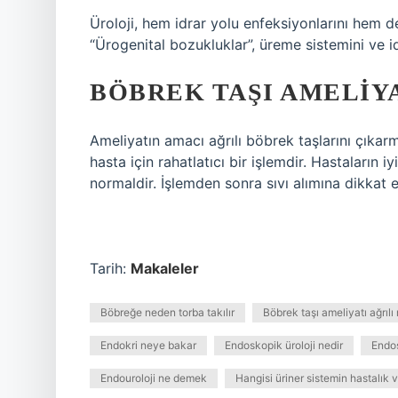
Üroloji, hem idrar yolu enfeksiyonlarını hem de
“Ürogenital bozukluklar”, üreme sistemini ve id
BÖBREK TAŞI AMELIYA
Ameliyatın amacı ağrılı böbrek taşlarını çıka
hasta için rahatlatıcı bir işlemdir. Hastaların
normaldir. İşlemden sonra sıvı alımına dikkat 
Tarih:
Makaleler
Böbreğe neden torba takılır
Böbrek taşı ameliyatı ağrılı
Endokri neye bakar
Endoskopik üroloji nedir
Endos
Endouroloji ne demek
Hangisi üriner sistemin hastalık ve