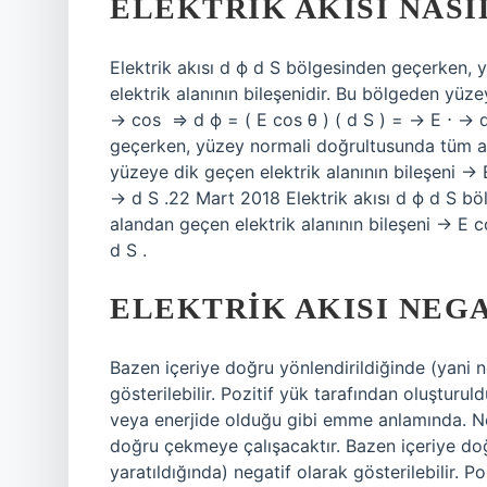
ELEKTRIK AKISI NASI
Elektrik akısı d ϕ d S bölgesinden geçerken,
elektrik alanının bileşenidir. Bu bölgeden yüze
→ cos ⁡ ⇒ d ϕ = ( E cos θ ) ( d S ) = → E ⋅ → 
geçerken, yüzey normali doğrultusunda tüm al
yüzeye dik geçen elektrik alanının bileşeni → E
→ d S .22 Mart 2018 Elektrik akısı d ϕ d S b
alandan geçen elektrik alanının bileşeni → E co
d S .
ELEKTRIK AKISI NEGA
Bazen içeriye doğru yönlendirildiğinde (yani n
gösterilebilir. Pozitif yük tarafından oluşturu
veya enerjide olduğu gibi emme anlamında. Ne
doğru çekmeye çalışacaktır. Bazen içeriye doğ
yaratıldığında) negatif olarak gösterilebilir. 