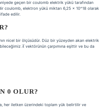
saniyede geçen bir coulomb elektrik yükü tarafından
 Bir coulomb, elektron yükü miktarı 6,25 x 10^18 olarak
ifade edilir.
R?
sının nicel bir ölçüsüdür. Düz bir yüzeyden akan elektrik
ebileceğimiz 𝐴⃗ vektörünün çarpımına eşittir ve bu da
N 0 OLUR?
a, her iletken üzerindeki toplam yük belirtilir ve