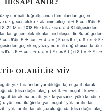
L HESAPLANIR?
 yüzey normali doğrultusunda tüm alandan geçen
ye dik geçen elektrik alanının bileşeni → E cos θ’dir. E
d S .22 Mart 2018 Elektrik akısı d ϕ d S bölgesinden
andan geçen elektrik alanının bileşenidir. Bu bölgeden
 cos θ’dir. E → cos ⁡ ⇒ d ϕ = ( E cos θ ) ( d S ) = → E ⋅
ölgesinden geçerken, yüzey normali doğrultusunda tüm
s θ’dir. E → cos ⁡ ⇒ d ϕ = ( E cos θ ) ( d S ) = → E ⋅ →
TIF OLABILIR MI?
egatif yük tarafından yaratıldığında) negatif olarak
lduğunda (dışa doğru akış) pozitif. -ve negatif kuvvet
gatif bir akıma pozitif yük koyarsanız, yükü kendine
ru yönlendirildiğinde (yani negatif yük tarafından
Pozitif yük tarafından oluşturulduğunda (dışa doğru akış)