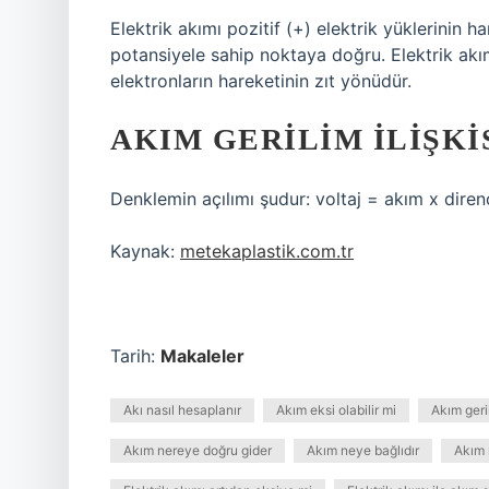
Elektrik akımı pozitif (+) elektrik yüklerinin
potansiyele sahip noktaya doğru. Elektrik akı
elektronların hareketinin zıt yönüdür.
AKIM GERILIM ILIŞKI
Denklemin açılımı şudur: voltaj = akım x dir
Kaynak:
metekaplastik.com.tr
Tarih:
Makaleler
Akı nasıl hesaplanır
Akım eksi olabilir mi
Akım geril
Akım nereye doğru gider
Akım neye bağlıdır
Akım 