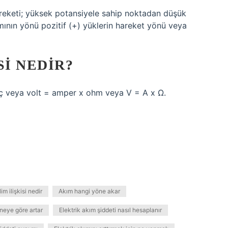
 hareketi; yüksek potansiyele sahip noktadan düşük
mının yönü pozitif (+) yüklerin hareket yönü veya
SI NEDIR?
enç veya volt = amper x ohm veya V = A x Ω.
im ilişkisi nedir
Akım hangi yöne akar
neye göre artar
Elektrik akım şiddeti nasıl hesaplanır