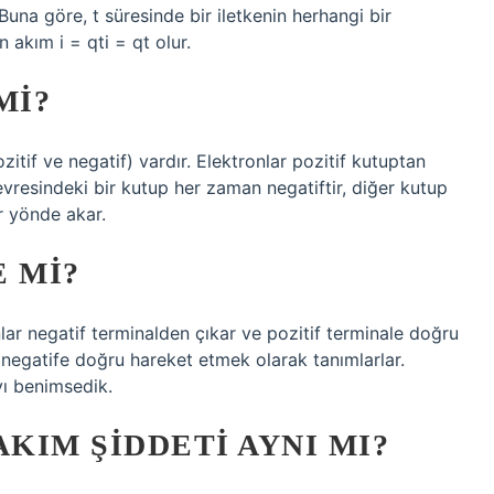
r. Buna göre, t süresinde bir iletkenin herhangi bir
 akım i = qti = qt olur.
MI?
zitif ve negatif) vardır. Elektronlar pozitif kutuptan
resindeki bir kutup her zaman negatiftir, diğer kutup
ir yönde akar.
 MI?
lar negatif terminalden çıkar ve pozitif terminale doğru
n negatife doğru hareket etmek olarak tanımlarlar.
yı benimsedik.
AKIM ŞIDDETI AYNI MI?