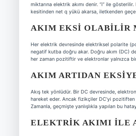
miktarına elektrik akımı denir. “i” ile gösterili
kesitinden net q yükü akarsa, iletkenden geçen
AKIM EKSI OLABILIR 
Her elektrik devresinde elektriksel polarite (po
negatif kutba doğru akar. Doğru akım (DC) dev
her zaman pozitiftir ve elektronlar yalnızca b
AKIM ARTIDAN EKSIYE
Akış tek yönlüdür. Bir DC devresinde, elektron
hareket eder. Ancak fizikçiler DC’yi pozitifte
Zamanla, geçmişte yanlışlıkla yapılan bu hata
ELEKTRIK AKIMI ILE 