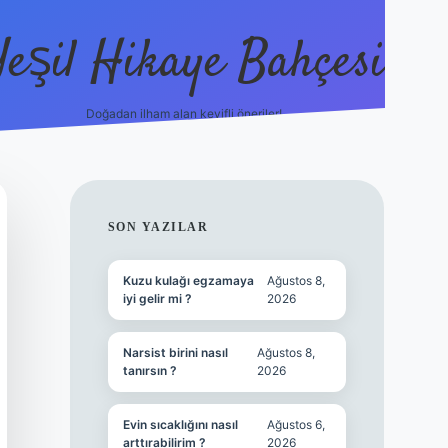
Yeşil Hikaye Bahçesi
Doğadan ilham alan keyifli öneriler!
https://betci.co/
en güvenilir ba
SIDEBAR
SON YAZILAR
Kuzu kulağı egzamaya
Ağustos 8,
iyi gelir mi ?
2026
Narsist birini nasıl
Ağustos 8,
tanırsın ?
2026
Evin sıcaklığını nasıl
Ağustos 6,
arttırabilirim ?
2026