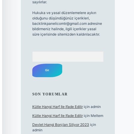
sayılırlar.
Hukuka ve yasal düzenlemelere aykırı
olduğunu düşündüğünüz içerikleri,
backlinkpanelicomtr@gmail.com
adresine
bildirmeniz halinde, ilgili içerikler yasal
süre içerisinde sitemizden kaldırılacaktır.
Arama
SON YORUMLAR
Kütle Hangi Harf Ile Ifade Edilir
için
admin
Kütle Hangi Harf Ile Ifade Edilir
için
Meltem
Devlet Hangi Borçları Siliyor 2023
için
admin