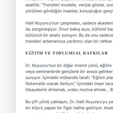
analitik: “Trendleri modelle, veriyle göster, s
yürürken gördüğün insanlar, konuştuğun gençl
Halil Koyuncu’nun çalışmaları, sadece akademik
da zenginleşiyor. Onun bakış açısı, kültürel b
bütüncül bir analiz sunuyor. Bu da onu sadec
trendleri anlamamıza yardımcı olan bir rehber
EĞITIM VE TOPLUMSAL KATKILAR
Dr. Koyuncu’nun bir diğer önemli yönü, eğitim a
veya seminerlerde gençlerle bir araya gelirken
sunuyor. İçimdeki mühendis tarafı: “Eğitim pl
Sistematik olarak ilerliyor.” İçimdeki insan tar
hikayelerini dinlemek, onları motive etmek… Bu
Bu çift yönlü yaklaşım, Dr. Halil Koyuncu’yu 
bir köprü yapan bir figür haline getiriyor. Anal