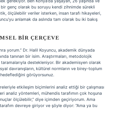
irmek gerekiyor. Ben Konya’da yaşayan, 26 yaşında ve
bir genç olarak bu soruyu kendi zihnimde sürekli
, ölçülebilir veriler isterken, insan tarafı hikayeleri,
uncu’yu anlamak da aslında tam olarak bu iki bakış
IMSEL BIR ÇERÇEVE
onra yorum.” Dr. Halil Koyuncu, akademik dünyada
nında tanınan bir isim. Araştırmaları, metodolojik
tür taramalarıyla destekleniyor. Bir akademisyen olarak
osyal davranışların, kültürel normların ve birey-toplum
yı hedeflediğini görüyorsunuz.
leriyle etkileşim biçimlerini analiz ettiği bir çalışması
veri analiz yöntemleri, mühendis tarafımın çok hoşuna
onuçlar ölçülebilir,” diye içimden geçiriyorum. Ama
tarafım devreye giriyor ve şöyle diyor: “Ama ya bu