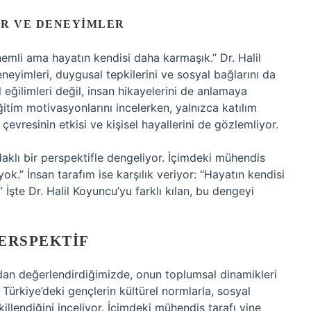
AR VE DENEYIMLER
nemli ama hayatın kendisi daha karmaşık.” Dr. Halil
neyimleri, duygusal tepkilerini ve sosyal bağlarını da
eğilimleri değil, insan hikayelerini de anlamaya
ğitim motivasyonlarını incelerken, yalnızca katılım
 çevresinin etkisi ve kişisel hayallerini de gözlemliyor.
aklı bir perspektifle dengeliyor. İçimdeki mühendis
yok.” İnsan tarafım ise karşılık veriyor: “Hayatın kendisi
 İşte Dr. Halil Koyuncu’yu farklı kılan, bu dengeyi
ERSPEKTIF
ıdan değerlendirdiğimizde, onun toplumsal dinamikleri
 Türkiye’deki gençlerin kültürel normlarla, sosyal
illendiğini inceliyor. İçimdeki mühendis tarafı yine