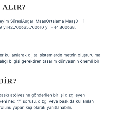
 ALIR?
eyim SüresiAsgari MaaşOrtalama Maaş0 – 1
 9 yıl42.700₺65.700₺10 yıl +44.800₺68.
pler kullanılarak dijital sistemlerde metnin oluşturulma
r aralığı bilgisi gerektiren tasarım dünyasının önemli bir
DIR?
askı atölyesine gönderilen bir işi dizgileyen
yeni nedir?” sorusu, dizgi veya baskıda kullanılan
lünü yapan kişi olarak yanıtlanabilir.