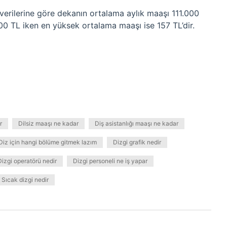
 verilerine göre dekanın ortalama aylık maaşı 111.000
0 TL iken en yüksek ortalama maaşı ise 157 TL’dir.
r
Dilsiz maaşı ne kadar
Diş asistanlığı maaşı ne kadar
Diz için hangi bölüme gitmek lazım
Dizgi grafik nedir
Dizgi operatörü nedir
Dizgi personeli ne iş yapar
Sıcak dizgi nedir