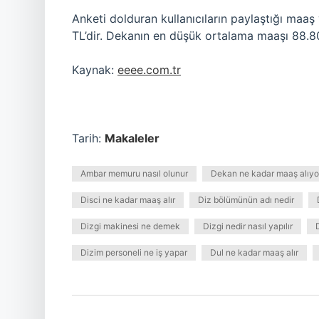
Anketi dolduran kullanıcıların paylaştığı maaş
TL’dir. Dekanın en düşük ortalama maaşı 88.80
Kaynak:
eeee.com.tr
Tarih:
Makaleler
Ambar memuru nasıl olunur
Dekan ne kadar maaş alıyo
Disci ne kadar maaş alır
Diz bölümünün adı nedir
Dizgi makinesi ne demek
Dizgi nedir nasıl yapılır
Dizim personeli ne iş yapar
Dul ne kadar maaş alır