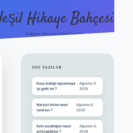
Yeşil Hikaye Bahçesi
Doğadan ilham alan keyifli öneriler!
https://betci.co/
en güvenilir b
SIDEBAR
SON YAZILAR
Kuzu kulağı egzamaya
Ağustos 8,
iyi gelir mi ?
2026
Narsist birini nasıl
Ağustos 8,
tanırsın ?
2026
Evin sıcaklığını nasıl
Ağustos 6,
arttırabilirim ?
2026