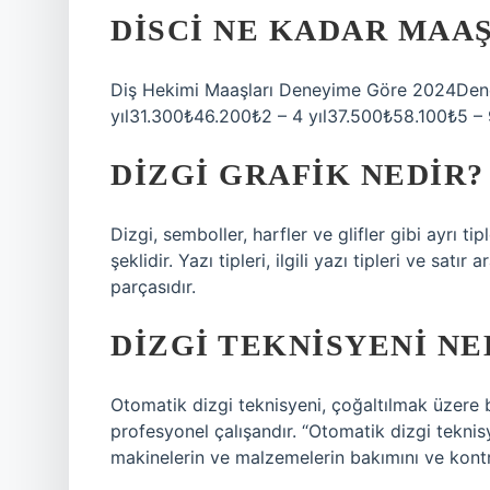
DISCI NE KADAR MAAŞ
Diş Hekimi Maaşları Deneyime Göre 2024Den
yıl31.300₺46.200₺2 – 4 yıl37.500₺58.100₺5 –
DIZGI GRAFIK NEDIR?
Dizgi, semboller, harfler ve glifler gibi ayrı ti
şeklidir. Yazı tipleri, ilgili yazı tipleri ve satı
parçasıdır.
DIZGI TEKNISYENI NE
Otomatik dizgi teknisyeni, çoğaltılmak üzere b
profesyonel çalışandır. “Otomatik dizgi teknis
makinelerin ve malzemelerin bakımını ve kontro