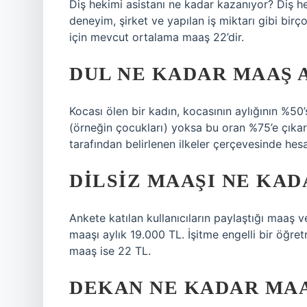
Diş hekimi asistanı ne kadar kazanıyor? Diş hek
deneyim, şirket ve yapılan iş miktarı gibi birço
için mevcut ortalama maaş 22’dir.
DUL NE KADAR MAAŞ 
Kocası ölen bir kadın, kocasının aylığının %50’si
(örneğin çocukları) yoksa bu oran %75’e çıka
tarafından belirlenen ilkeler çerçevesinde hesap
DILSIZ MAAŞI NE KAD
Ankete katılan kullanıcıların paylaştığı maaş v
maaşı aylık 19.000 TL. İşitme engelli bir öğr
maaş ise 22 TL.
DEKAN NE KADAR MAA