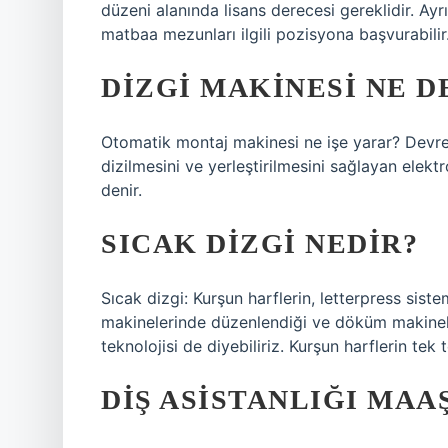
düzeni alanında lisans derecesi gereklidir. Ayrı
matbaa mezunları ilgili pozisyona başvurabilir
DIZGI MAKINESI NE 
Otomatik montaj makinesi ne işe yarar? Devre k
dizilmesini ve yerleştirilmesini sağlayan ele
denir.
SICAK DIZGI NEDIR?
Sıcak dizgi: Kurşun harflerin, letterpress sis
makinelerinde düzenlendiği ve döküm makinele
teknolojisi de diyebiliriz. Kurşun harflerin tek
DIŞ ASISTANLIĞI MAA