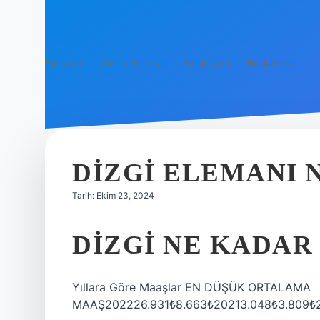
Anasayfa
Gizlilik Politikası
Yasal Uyarı
Hakkımızda
DIZGI ELEMANI 
Tarih: Ekim 23, 2024
DIZGI NE KADAR
Yıllara Göre Maaşlar EN DÜŞÜK ORTALAMA
MAAŞ202226.931₺8.663₺20213.048₺3.809₺2