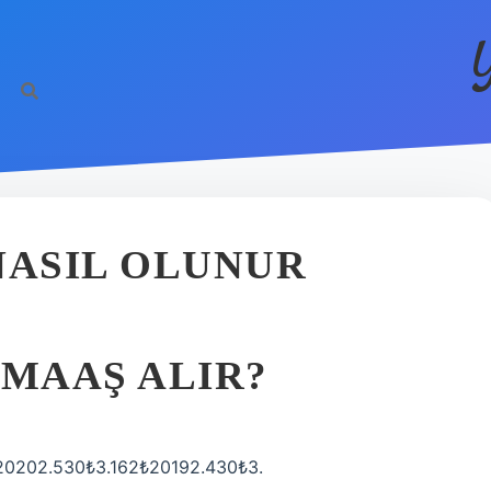
NASIL OLUNUR
 MAAŞ ALIR?
0202.530₺3.162₺20192.430₺3.