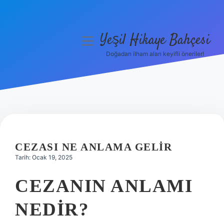
Yeşil Hikaye Bahçesi
menüyü
aç
Doğadan ilham alan keyifli öneriler!
Anasayfa
Gizlilik Politikası
Yasal Uyarı
Hakkımızda
CEZASI NE ANLAMA GELIR
Tarih: Ocak 19, 2025
CEZANIN ANLAMI
NEDIR?