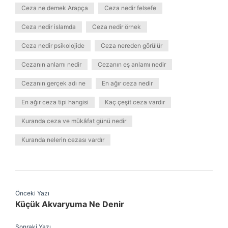
Ceza ne demek Arapça
Ceza nedir felsefe
Ceza nedir islamda
Ceza nedir örnek
Ceza nedir psikolojide
Ceza nereden görülür
Cezanın anlamı nedir
Cezanın eş anlamı nedir
Cezanın gerçek adı ne
En ağır ceza nedir
En ağır ceza tipi hangisi
Kaç çeşit ceza vardır
Kuranda ceza ve mükâfat günü nedir
Kuranda nelerin cezası vardır
Önceki Yazı
Küçük Akvaryuma Ne Denir
Sonraki Yazı