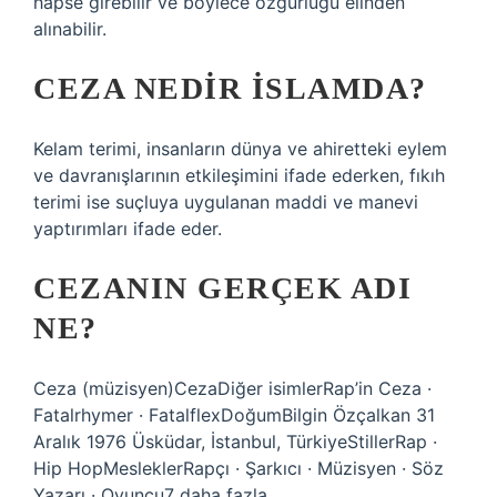
hapse girebilir ve böylece özgürlüğü elinden
alınabilir.
CEZA NEDIR ISLAMDA?
Kelam terimi, insanların dünya ve ahiretteki eylem
ve davranışlarının etkileşimini ifade ederken, fıkıh
terimi ise suçluya uygulanan maddi ve manevi
yaptırımları ifade eder.
CEZANIN GERÇEK ADI
NE?
Ceza (müzisyen)CezaDiğer isimlerRap’in Ceza ·
Fatalrhymer · FatalflexDoğumBilgin Özçalkan 31
Aralık 1976 Üsküdar, İstanbul, TürkiyeStillerRap ·
Hip HopMesleklerRapçı · Şarkıcı · Müzisyen · Söz
Yazarı · Oyuncu7 daha fazla