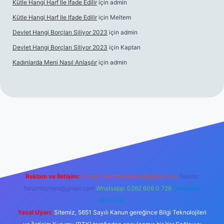
Kütle Hangi Harf Ile Ifade Edilir
için
admin
Kütle Hangi Harf Ile Ifade Edilir
için
Meltem
Devlet Hangi Borçları Siliyor 2023
için
admin
Devlet Hangi Borçları Siliyor 2023
için
Kaptan
Kadınlarda Meni Nasıl Anlaşılır
için
admin
o/
en güvenilir bahis siteleri
ilbet.casino
ilbet.online
Betexper g
Reklam ve İletişim:
E-mail:
backlinkpaneli@gmail.com
Teams:
forumhizmeti@gmail.com
Whatsapp: 0262 606 0 726
Telegram:
@karabul
Yasal Uyarı:
Sitemiz, 5651 Sayılı Kanun gereğince Bilgi Teknolojileri