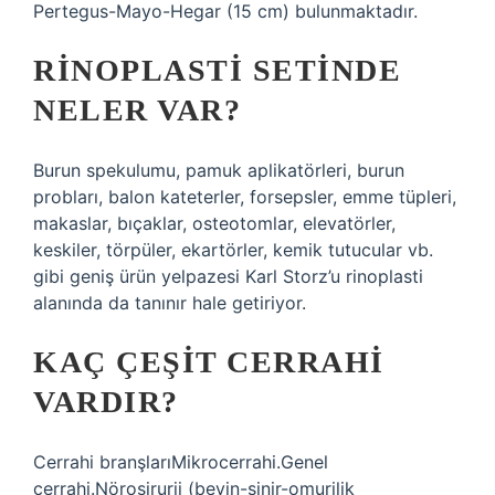
Pertegus-Mayo-Hegar (15 cm) bulunmaktadır.
RINOPLASTI SETINDE
NELER VAR?
Burun spekulumu, pamuk aplikatörleri, burun
probları, balon kateterler, forsepsler, emme tüpleri,
makaslar, bıçaklar, osteotomlar, elevatörler,
keskiler, törpüler, ekartörler, kemik tutucular vb.
gibi geniş ürün yelpazesi Karl Storz’u rinoplasti
alanında da tanınır hale getiriyor.
KAÇ ÇEŞIT CERRAHI
VARDIR?
Cerrahi branşlarıMikrocerrahi.Genel
cerrahi.Nöroşirurji (beyin-sinir-omurilik