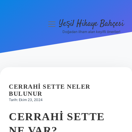
Yeşil Hikaye Bahçesi
menüyü
aç
Doğadan ilham alan keyifli öneriler!
Anasayfa
Gizlilik Politikası
Yasal Uyarı
Hakkımızda
CERRAHI SETTE NELER
BULUNUR
Tarih: Ekim 23, 2024
CERRAHI SETTE
NE VAR?