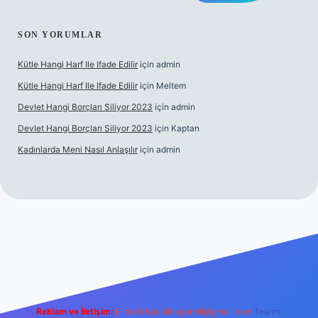
SON YORUMLAR
Kütle Hangi Harf Ile Ifade Edilir
için
admin
Kütle Hangi Harf Ile Ifade Edilir
için
Meltem
Devlet Hangi Borçları Siliyor 2023
için
admin
Devlet Hangi Borçları Siliyor 2023
için
Kaptan
Kadınlarda Meni Nasıl Anlaşılır
için
admin
eri
ilbet.casino
ilbet.online
Betexper giriş adresi güncellendi
be
Reklam ve İletişim:
E-mail:
backlinkpaneli@gmail.com
Teams: