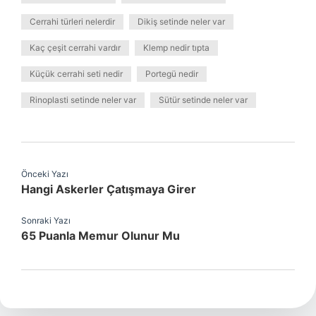
Cerrahi türleri nelerdir
Dikiş setinde neler var
Kaç çeşit cerrahi vardır
Klemp nedir tıpta
Küçük cerrahi seti nedir
Portegü nedir
Rinoplasti setinde neler var
Sütür setinde neler var
Önceki Yazı
Hangi Askerler Çatışmaya Girer
Sonraki Yazı
65 Puanla Memur Olunur Mu