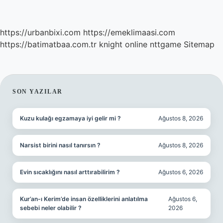
https://urbanbixi.com
https://emeklimaasi.com
https://batimatbaa.com.tr
knight online
nttgame
Sitemap
SIDEBAR
SON YAZILAR
Kuzu kulağı egzamaya iyi gelir mi ?
Ağustos 8, 2026
Narsist birini nasıl tanırsın ?
Ağustos 8, 2026
Evin sıcaklığını nasıl arttırabilirim ?
Ağustos 6, 2026
Kur’an-ı Kerim’de insan özelliklerini anlatılma
Ağustos 6,
sebebi neler olabilir ?
2026