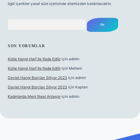
ilgili içerikler yasal süre içerisinde sitemizden kaldırılacaktır.
Arama
SON YORUMLAR
Kütle Hangi Harf Ile Ifade Edilir
için
admin
Kütle Hangi Harf Ile Ifade Edilir
için
Meltem
Devlet Hangi Borçları Siliyor 2023
için
admin
Devlet Hangi Borçları Siliyor 2023
için
Kaptan
Kadınlarda Meni Nasıl Anlaşılır
için
admin
is siteleri
ilbet.casino
ilbet.online
Betexper giriş adresi günce