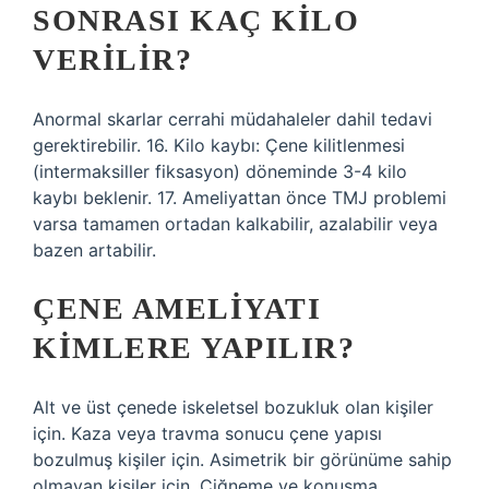
SONRASI KAÇ KILO
VERILIR?
Anormal skarlar cerrahi müdahaleler dahil tedavi
gerektirebilir. 16. Kilo kaybı: Çene kilitlenmesi
(intermaksiller fiksasyon) döneminde 3-4 kilo
kaybı beklenir. 17. Ameliyattan önce TMJ problemi
varsa tamamen ortadan kalkabilir, azalabilir veya
bazen artabilir.
ÇENE AMELIYATI
KIMLERE YAPILIR?
Alt ve üst çenede iskeletsel bozukluk olan kişiler
için. Kaza veya travma sonucu çene yapısı
bozulmuş kişiler için. Asimetrik bir görünüme sahip
olmayan kişiler için. Çiğneme ve konuşma