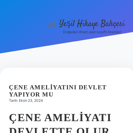
Yeşil Hikaye Bahçesi
menüyü
aç
Doğadan ilham alan keyifli öneriler!
Anasayfa
Gizlilik Politikası
Yasal Uyarı
Hakkımızda
ÇENE AMELIYATINI DEVLET
YAPIYOR MU
Tarih: Ekim 23, 2024
ÇENE AMELIYATI
DEVLETTE OLUR