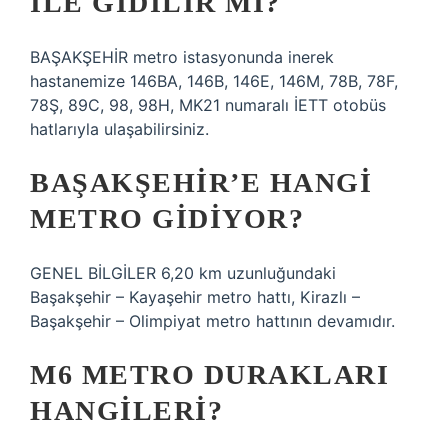
ILE GIDILIR MI?
BAŞAKŞEHİR metro istasyonunda inerek
hastanemize 146BA, 146B, 146E, 146M, 78B, 78F,
78Ş, 89C, 98, 98H, MK21 numaralı İETT otobüs
hatlarıyla ulaşabilirsiniz.
BAŞAKŞEHIR’E HANGI
METRO GIDIYOR?
GENEL BİLGİLER 6,20 km uzunluğundaki
Başakşehir – Kayaşehir metro hattı, Kirazlı –
Başakşehir – Olimpiyat metro hattının devamıdır.
M6 METRO DURAKLARI
HANGILERI?