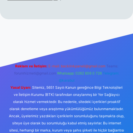
Reklam ve İletişim:
E-mail:
backlinkpaneli@gmail.com
Teams:
forumhizmeti@gmail.com
Whatsapp: 0262 606 0 726
Telegram:
@karabul
Yasal Uyarı:
Sitemiz, 5651 Sayılı Kanun gereğince Bilgi Teknolojileri
ve İletişim Kurumu (BTK) tarafından onaylanmış bir Yer Sağlayıcı
olarak hizmet vermektedir. Bu nedenle, sitedeki içerikleri proaktif
olarak denetleme veya araştırma yükümlülüğümüz bulunmamaktadır.
Ancak, üyelerimiz yazdıkları içeriklerin sorumluluğunu taşımakta olup,
siteye üye olarak bu sorumluluğu kabul etmiş sayılırlar. Bu internet
sitesi, herhangi bir marka, kurum veya şahıs şirketi ile hiçbir bağlantısı