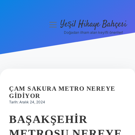
Yeşil Hikaye Bahçesi
menüyü
aç
Doğadan ilham alan keyifli öneriler!
Anasayfa
Gizlilik Politikası
Yasal Uyarı
Hakkımızda
ÇAM SAKURA METRO NEREYE
GIDIYOR
Tarih: Aralık 24, 2024
BAŞAKŞEHIR
METROSU NEREYE