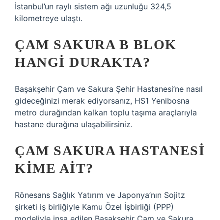
İstanbul’un raylı sistem ağı uzunluğu 324,5
kilometreye ulaştı.
ÇAM SAKURA B BLOK
HANGI DURAKTA?
Başakşehir Çam ve Sakura Şehir Hastanesi’ne nasıl
gideceğinizi merak ediyorsanız, HS1 Yenibosna
metro durağından kalkan toplu taşıma araçlarıyla
hastane durağına ulaşabilirsiniz.
ÇAM SAKURA HASTANESI
KIME AIT?
Rönesans Sağlık Yatırım ve Japonya’nın Sojitz
şirketi iş birliğiyle Kamu Özel İşbirliği (PPP)
modeliyle inşa edilen Başakşehir Çam ve Sakura