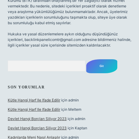
Kurumu (BTK) tarafından onaylanmış bir Yer Sağlayıcı olarak hizmet
vermektedir. Bu nedenle, sitedeki içerikleri proaktif olarak denetleme
veya araştırma yükümlülüğümüz bulunmamaktadır. Ancak, üyelerimiz
yazdıkları içeriklerin sorumluluğunu taşımakta olup, siteye üye olarak
bu sorumluluğu kabul etmiş sayılırlar.
Hukuka ve yasal düzenlemelere aykırı olduğunu düşündüğünüz
içerikleri,
backlinkpanelicomtr@gmail.com
adresine bildirmeniz halinde,
ilgili içerikler yasal süre içerisinde sitemizden kaldırılacaktır.
Arama
SON YORUMLAR
Kütle Hangi Harf Ile Ifade Edilir
için
admin
Kütle Hangi Harf Ile Ifade Edilir
için
Meltem
Devlet Hangi Borçları Siliyor 2023
için
admin
Devlet Hangi Borçları Siliyor 2023
için
Kaptan
Kadınlarda Meni Nasıl Anlaşılır
için
admin