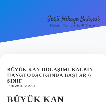
Yeşil Hikaye Bahçesi
menüyü
aç
Doğadan ilham alan keyifli öneriler!
Anasayfa
Gizlilik Politikası
Yasal Uyarı
Hakkımızda
BÜYÜK KAN DOLAŞIMI KALBIN
HANGI ODACIĞINDA BAŞLAR 6
SINIF
Tarih: Aralık 22, 2024
BÜYÜK KAN