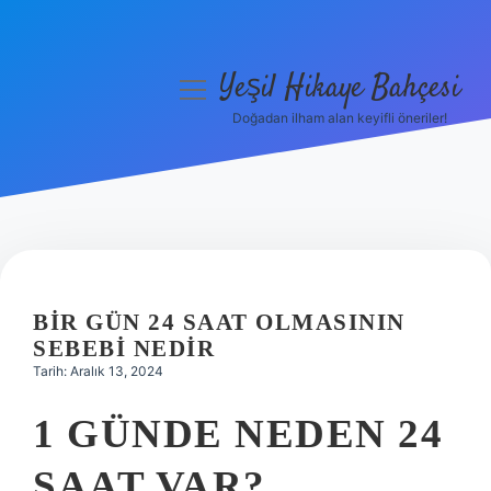
Yeşil Hikaye Bahçesi
menüyü
aç
Doğadan ilham alan keyifli öneriler!
Anasayfa
Gizlilik Politikası
Yasal Uyarı
Hakkımızda
BIR GÜN 24 SAAT OLMASININ
SEBEBI NEDIR
Tarih: Aralık 13, 2024
1 GÜNDE NEDEN 24
SAAT VAR?