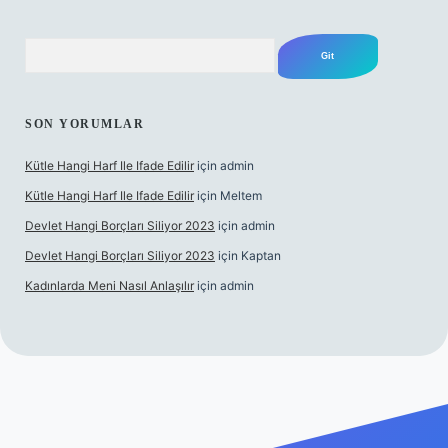
Arama
SON YORUMLAR
Kütle Hangi Harf Ile Ifade Edilir
için
admin
Kütle Hangi Harf Ile Ifade Edilir
için
Meltem
Devlet Hangi Borçları Siliyor 2023
için
admin
Devlet Hangi Borçları Siliyor 2023
için
Kaptan
Kadınlarda Meni Nasıl Anlaşılır
için
admin
ahis siteleri
ilbet.casino
ilbet.online
Betexper giriş adresi gün