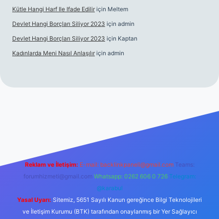
Kütle Hangi Harf Ile Ifade Edilir
için
Meltem
Devlet Hangi Borçları Siliyor 2023
için
admin
Devlet Hangi Borçları Siliyor 2023
için
Kaptan
Kadınlarda Meni Nasıl Anlaşılır
için
admin
bahis siteleri
ilbet.casino
ilbet.online
Betexper giriş adresi gü
Reklam ve İletişim:
E-mail:
backlinkpaneli@gmail.com
Teams:
forumhizmeti@gmail.com
Whatsapp: 0262 606 0 726
Telegram:
@karabul
Yasal Uyarı:
Sitemiz, 5651 Sayılı Kanun gereğince Bilgi Teknolojileri
ve İletişim Kurumu (BTK) tarafından onaylanmış bir Yer Sağlayıcı