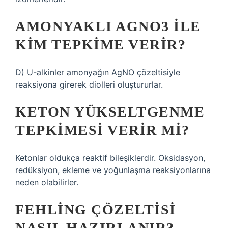
AMONYAKLI AGNO3 ILE
KIM TEPKIME VERIR?
D) U-alkinler amonyağın AgNO çözeltisiyle
reaksiyona girerek diolleri oluştururlar.
KETON YÜKSELTGENME
TEPKIMESI VERIR MI?
Ketonlar oldukça reaktif bileşiklerdir. Oksidasyon,
redüksiyon, ekleme ve yoğunlaşma reaksiyonlarına
neden olabilirler.
FEHLING ÇÖZELTISI
NASIL HAZIRLANIR?