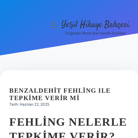
Yeşil Hikaye Bahçesi
menüyü
aç
Doğadan ilham alan keyifli öneriler!
Anasayfa
Gizlilik Politikası
Yasal Uyarı
Hakkımızda
BENZALDEHIT FEHLING ILE
TEPKIME VERIR MI
Tarih: Haziran 22, 2025
FEHLING NELERLE
TEPKIME VERIR?