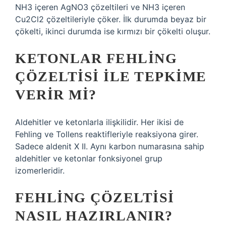
NH3 içeren AgNO3 çözeltileri ve NH3 içeren
Cu2Cl2 çözeltileriyle çöker. İlk durumda beyaz bir
çökelti, ikinci durumda ise kırmızı bir çökelti oluşur.
KETONLAR FEHLING
ÇÖZELTISI ILE TEPKIME
VERIR MI?
Aldehitler ve ketonlarla ilişkilidir. Her ikisi de
Fehling ve Tollens reaktifleriyle reaksiyona girer.
Sadece aldenit X II. Aynı karbon numarasına sahip
aldehitler ve ketonlar fonksiyonel grup
izomerleridir.
FEHLING ÇÖZELTISI
NASIL HAZIRLANIR?