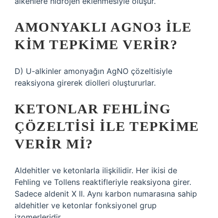
alkenlere hidrojen eklenmesiyle oluşur.
AMONYAKLI AGNO3 ILE
KIM TEPKIME VERIR?
D) U-alkinler amonyağın AgNO çözeltisiyle
reaksiyona girerek diolleri oluştururlar.
KETONLAR FEHLING
ÇÖZELTISI ILE TEPKIME
VERIR MI?
Aldehitler ve ketonlarla ilişkilidir. Her ikisi de
Fehling ve Tollens reaktifleriyle reaksiyona girer.
Sadece aldenit X II. Aynı karbon numarasına sahip
aldehitler ve ketonlar fonksiyonel grup
izomerleridir.