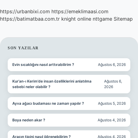
https://urbanbixi.com
https://emeklimaasi.com
https://batimatbaa.com.tr
knight online
nttgame
Sitemap
SIDEBAR
SON YAZILAR
Evin sıcaklığını nasıl arttırabilirim ?
Ağustos 6, 2026
Kur’an-ı Kerim’de insan özelliklerini anlatılma
Ağustos 6,
sebebi neler olabilir ?
2026
Ayva ağacı budaması ne zaman yapılır ?
Ağustos 5, 2026
Boya neden akar ?
Ağustos 4, 2026
Aracın tipini nasıl öğrenebilirim ?
Ağustos 4, 2026