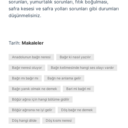
sorunları, yumurtalık sorunları, fıtık boğulması,
safra kesesi ve safra yolları sorunları gibi durumları
düşünmelisiniz.
Tarih:
Makaleler
Anadolunun bağrı neresi
Bağır ki nasıl yazılır
Bağır neresi oluyor
Bağrı kelimesinde hangi ses olayı vardır
Bağrı mı bağır mı
Bağrı ne anlama gelir
Bağrı yanık olmak ne demek
Bari mi bağri mi
Böğür ağrısı için hangi bölüme gidilir
Böğür ağrısına ne iyi gelir
Döş bağır ne demek
Döş hangi dilde
Döş kısmı neresi