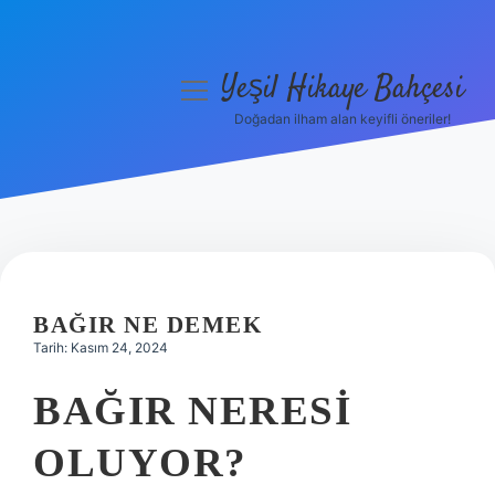
Yeşil Hikaye Bahçesi
menüyü
aç
Doğadan ilham alan keyifli öneriler!
Anasayfa
Gizlilik Politikası
Yasal Uyarı
Hakkımızda
BAĞIR NE DEMEK
Tarih: Kasım 24, 2024
BAĞIR NERESI
OLUYOR?