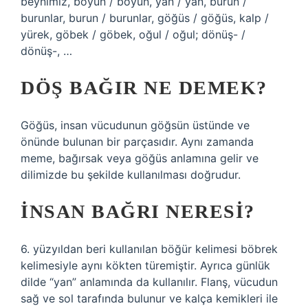
beynimiz, boyun / boyun, yan / yan, burun /
burunlar, burun / burunlar, göğüs / göğüs, kalp /
yürek, göbek / göbek, oğul / oğul; dönüş- /
dönüş-, …
DÖŞ BAĞIR NE DEMEK?
Göğüs, insan vücudunun göğsün üstünde ve
önünde bulunan bir parçasıdır. Aynı zamanda
meme, bağırsak veya göğüs anlamına gelir ve
dilimizde bu şekilde kullanılması doğrudur.
İNSAN BAĞRI NERESI?
6. yüzyıldan beri kullanılan böğür kelimesi böbrek
kelimesiyle aynı kökten türemiştir. Ayrıca günlük
dilde “yan” anlamında da kullanılır. Flanş, vücudun
sağ ve sol tarafında bulunur ve kalça kemikleri ile