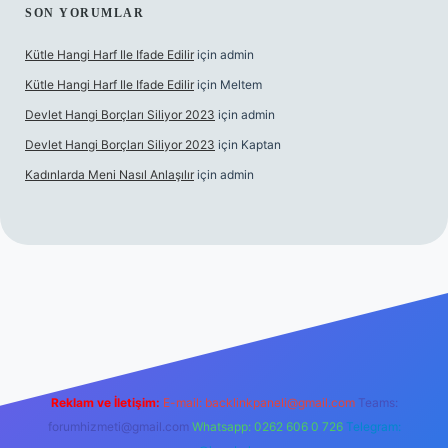
SON YORUMLAR
Kütle Hangi Harf Ile Ifade Edilir
için
admin
Kütle Hangi Harf Ile Ifade Edilir
için
Meltem
Devlet Hangi Borçları Siliyor 2023
için
admin
Devlet Hangi Borçları Siliyor 2023
için
Kaptan
Kadınlarda Meni Nasıl Anlaşılır
için
admin
https://betci.co/
en güvenilir bahis siteleri
ilbet.casino
ilbet.on
Reklam ve İletişim:
E-mail:
backlinkpaneli@gmail.com
Teams:
forumhizmeti@gmail.com
Whatsapp: 0262 606 0 726
Telegram: