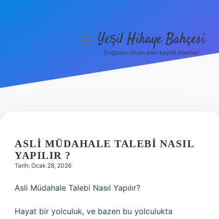
Yeşil Hikaye Bahçesi
menüyü
aç
Doğadan ilham alan keyifli öneriler!
Anasayfa
Gizlilik Politikası
Yasal Uyarı
Hakkımızda
ASLI MÜDAHALE TALEBI NASIL
YAPILIR ?
Tarih: Ocak 28, 2026
Asli Müdahale Talebi Nasıl Yapılır?
Hayat bir yolculuk, ve bazen bu yolculukta