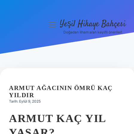
Yeşil Hikaye Bahçesi
menüyü
aç
Doğadan ilham alan keyifli öneriler!
Anasayfa
Gizlilik Politikası
Yasal Uyarı
Hakkımızda
ARMUT AĞACININ ÖMRÜ KAÇ
YILDIR
Tarih: Eylül 9, 2025
ARMUT KAÇ YIL
YAŞAR?