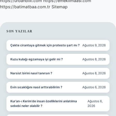
https://urbanbixi.com
https://emeklimaasi.com
https://batimatbaa.com.tr
Sitemap
SIDEBAR
SON YAZILAR
Çekte cirantaya gitmek için protesto şart mı ?
Ağustos 9, 2026
Kuzu kulağı egzamaya iyi gelir mi ?
Ağustos 8, 2026
Narsist birini nasıl tanırsın ?
Ağustos 8, 2026
Evin sıcaklığını nasıl arttırabilirim ?
Ağustos 6, 2026
Kur’an-ı Kerim’de insan özelliklerini anlatılma
Ağustos 6,
sebebi neler olabilir ?
2026