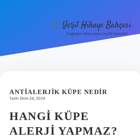
Yeşil Hikaye Bahçesi
menüyü
aç
Doğadan ilham alan keyifli öneriler!
Anasayfa
Gizlilik Politikası
Yasal Uyarı
Hakkımızda
ANTIALERJIK KÜPE NEDIR
Tarih: Ekim 24, 2024
HANGI KÜPE
ALERJI YAPMAZ?