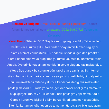
ahis siteleri
ilbet.casino
ilbet.online
Betexper giriş adresi gün
Reklam ve İletişim:
E-mail:
backlinkpaneli@gmail.com
Teams:
forumhizmeti@gmail.com
Whatsapp: 0262 606 0 726
Telegram:
@karabul
Yasal Uyarı:
Sitemiz, 5651 Sayılı Kanun gereğince Bilgi Teknolojileri
ve İletişim Kurumu (BTK) tarafından onaylanmış bir Yer Sağlayıcı
olarak hizmet vermektedir. Bu nedenle, sitedeki içerikleri proaktif
olarak denetleme veya araştırma yükümlülüğümüz bulunmamaktadır.
Ancak, üyelerimiz yazdıkları içeriklerin sorumluluğunu taşımakta olup,
siteye üye olarak bu sorumluluğu kabul etmiş sayılırlar. Bu internet
sitesi, herhangi bir marka, kurum veya şahıs şirketi ile hiçbir bağlantısı
bulunmamaktadır. Sitede yalnızca kendi hazırladığımız makaleler
paylaşılmaktadır. Burada yer alan içerikler haber niteliği taşımamakta
olup, gerçek kurum ve kişiler hakkında paylaşım yapılmamaktadır.
Gerçek kurum ve kişiler ile isim benzerlikleri tamamen tesadüfidir.
Sitemiz, kar amacı gütmeyen ve tamamen ücretsiz bir bilgi paylaşım