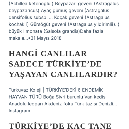
(Achillea ketenoglui) Beypazarı geveni (Astragalus
beypazaricus) Ayaş gümüş geveni (Astragalus
densifolius subsp. … Koçak geveni (Astragalus
kochakii) Gürsöğüt geveni (Astragalus yildirimlii). )
büyük limonata (Salsola grandis)Daha fazla
makale…•31 Mayıs 2018
HANGI CANLILAR
SADECE TÜRKIYE’DE
YAŞAYAN CANLILARDIR?
Turkuvaz Koleji | TÜRKİYE’DEKİ 6 ENDEMİK
HAYVAN TÜRÜ Boğa Sivri burunlu Van kedisi
Anadolu leoparı Akdeniz foku Türk tazısı Denizli…
Instagram.
TÜRKIYE’DE KAÇ TANE