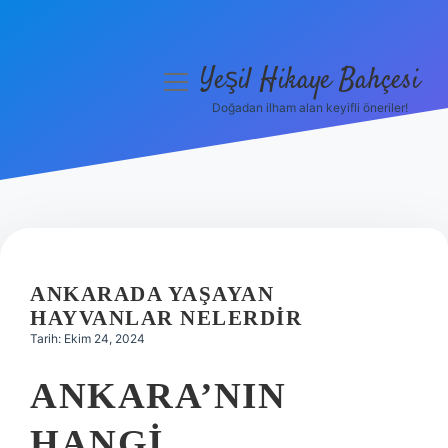
Yeşil Hikaye Bahçesi
menüyü
aç
Doğadan ilham alan keyifli öneriler!
Anasayfa
Gizlilik Politikası
Yasal Uyarı
Hakkımızda
ANKARADA YAŞAYAN
HAYVANLAR NELERDIR
Tarih: Ekim 24, 2024
ANKARA’NIN
HANGI