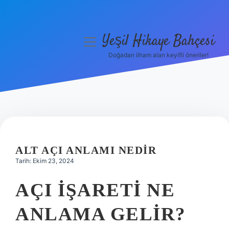
Yeşil Hikaye Bahçesi
menüyü
aç
Doğadan ilham alan keyifli öneriler!
Anasayfa
Gizlilik Politikası
Yasal Uyarı
Hakkımızda
ALT AÇI ANLAMI NEDIR
Tarih: Ekim 23, 2024
AÇI IŞARETI NE
ANLAMA GELIR?