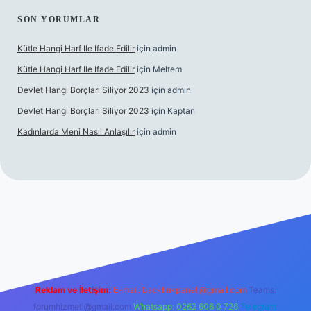
SON YORUMLAR
Kütle Hangi Harf Ile Ifade Edilir
için
admin
Kütle Hangi Harf Ile Ifade Edilir
için
Meltem
Devlet Hangi Borçları Siliyor 2023
için
admin
Devlet Hangi Borçları Siliyor 2023
için
Kaptan
Kadınlarda Meni Nasıl Anlaşılır
için
admin
 bahis siteleri
ilbet.casino
ilbet.online
Betexper giriş adresi gü
Reklam ve İletişim:
E-mail:
backlinkpaneli@gmail.com
Teams:
forumhizmeti@gmail.com
Whatsapp: 0262 606 0 726
Telegram: