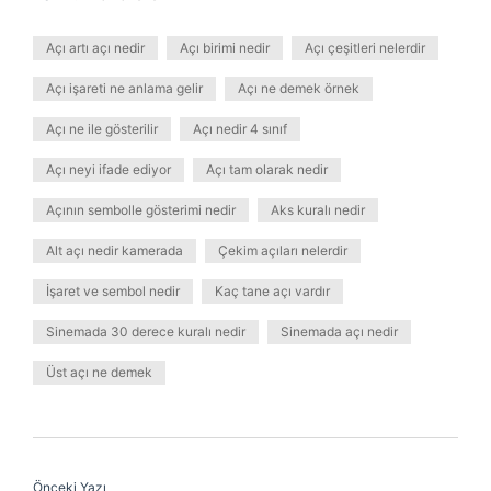
Açı artı açı nedir
Açı birimi nedir
Açı çeşitleri nelerdir
Açı işareti ne anlama gelir
Açı ne demek örnek
Açı ne ile gösterilir
Açı nedir 4 sınıf
Açı neyi ifade ediyor
Açı tam olarak nedir
Açının sembolle gösterimi nedir
Aks kuralı nedir
Alt açı nedir kamerada
Çekim açıları nelerdir
İşaret ve sembol nedir
Kaç tane açı vardır
Sinemada 30 derece kuralı nedir
Sinemada açı nedir
Üst açı ne demek
Önceki Yazı