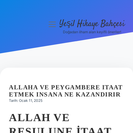
Yeşil Hikaye Bahçesi
menüyü
aç
Doğadan ilham alan keyifli öneriler!
Anasayfa
Gizlilik Politikası
Yasal Uyarı
Hakkımızda
ALLAHA VE PEYGAMBERE ITAAT
ETMEK INSANA NE KAZANDIRIR
Tarih: Ocak 11, 2025
ALLAH VE
RESULUNE ITAAT