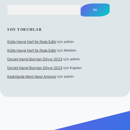
Arama
SON YORUMLAR
Kütle Hangi Harf Ile Ifade Edilir
için
admin
Kütle Hangi Harf Ile Ifade Edilir
için
Meltem
Devlet Hangi Borçları Siliyor 2023
için
admin
Devlet Hangi Borçları Siliyor 2023
için
Kaptan
Kadınlarda Meni Nasıl Anlaşılır
için
admin
en güvenilir bahis siteleri
ilbet.casino
ilbet.online
Betexper giri