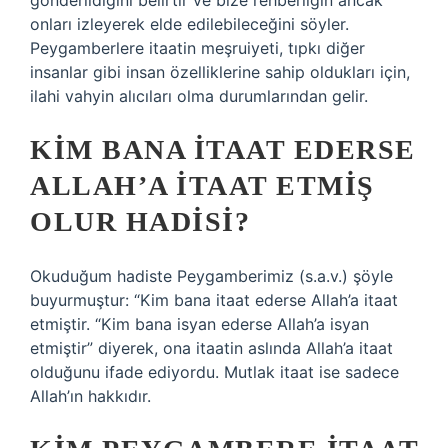
gönderildiğini belirtir ve bize rehberliğin ancak
onları izleyerek elde edilebileceğini söyler.
Peygamberlere itaatin meşruiyeti, tıpkı diğer
insanlar gibi insan özelliklerine sahip oldukları için,
ilahi vahyin alıcıları olma durumlarından gelir.
KIM BANA ITAAT EDERSE
ALLAH’A ITAAT ETMIŞ
OLUR HADISI?
Okuduğum hadiste Peygamberimiz (s.a.v.) şöyle
buyurmuştur: “Kim bana itaat ederse Allah’a itaat
etmiştir. “Kim bana isyan ederse Allah’a isyan
etmiştir” diyerek, ona itaatin aslında Allah’a itaat
olduğunu ifade ediyordu. Mutlak itaat ise sadece
Allah’ın hakkıdır.