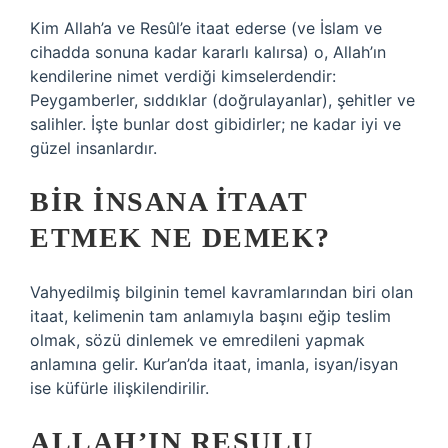
Kim Allah’a ve Resûl’e itaat ederse (ve İslam ve
cihadda sonuna kadar kararlı kalırsa) o, Allah’ın
kendilerine nimet verdiği kimselerdendir:
Peygamberler, sıddıklar (doğrulayanlar), şehitler ve
salihler. İşte bunlar dost gibidirler; ne kadar iyi ve
güzel insanlardır.
BIR INSANA ITAAT
ETMEK NE DEMEK?
Vahyedilmiş bilginin temel kavramlarından biri olan
itaat, kelimenin tam anlamıyla başını eğip teslim
olmak, sözü dinlemek ve emredileni yapmak
anlamına gelir. Kur’an’da itaat, imanla, isyan/isyan
ise küfürle ilişkilendirilir.
ALLAH’IN RESULU