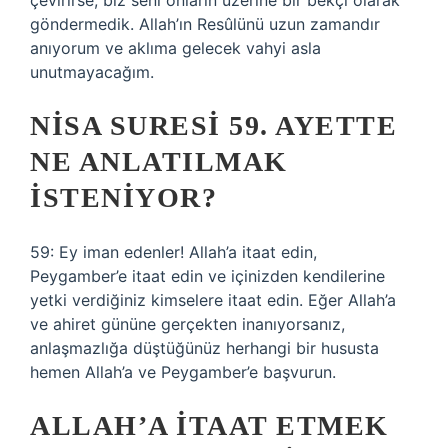
çevirirse, biz seni onların üzerine bir bekçi olarak
göndermedik. Allah’ın Resûlünü uzun zamandır
anıyorum ve aklıma gelecek vahyi asla
unutmayacağım.
NISA SURESI 59. AYETTE
NE ANLATILMAK
ISTENIYOR?
59: Ey iman edenler! Allah’a itaat edin,
Peygamber’e itaat edin ve içinizden kendilerine
yetki verdiğiniz kimselere itaat edin. Eğer Allah’a
ve ahiret gününe gerçekten inanıyorsanız,
anlaşmazlığa düştüğünüz herhangi bir hususta
hemen Allah’a ve Peygamber’e başvurun.
ALLAH’A ITAAT ETMEK