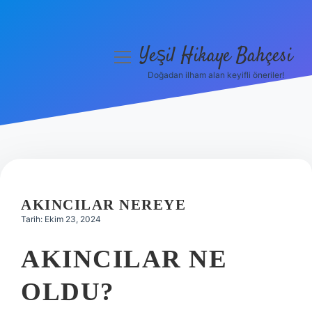
Yeşil Hikaye Bahçesi
menüyü
aç
Doğadan ilham alan keyifli öneriler!
Anasayfa
Gizlilik Politikası
Yasal Uyarı
Hakkımızda
AKINCILAR NEREYE
Tarih: Ekim 23, 2024
AKINCILAR NE
OLDU?