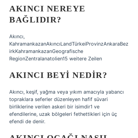
AKINCI NEREYE
BAĞLIDIR?
Akıncı,
KahramankazanAkıncıLandTürkeiProvinzAnkaraBez
irkKahramankazanGeografische
RegionZentralanatolien15 weitere Zeilen
AKINCI BEYI NEDIR?
Akıncı, keşif, yağma veya yıkım amacıyla yabancı
topraklara seferler düzenleyen hafif süvari
birliklerine verilen askeri bir isimdir1 ve
efendilerine, uzak bölgeleri fethettikleri için üç
efendi de denir.
AKINCI OCAĞI NASIL