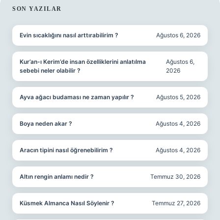
SIDEBAR
SON YAZILAR
Evin sıcaklığını nasıl arttırabilirim ?
Ağustos 6, 2026
Kur’an-ı Kerim’de insan özelliklerini anlatılma
Ağustos 6,
sebebi neler olabilir ?
2026
Ayva ağacı budaması ne zaman yapılır ?
Ağustos 5, 2026
Boya neden akar ?
Ağustos 4, 2026
Aracın tipini nasıl öğrenebilirim ?
Ağustos 4, 2026
Altın rengin anlamı nedir ?
Temmuz 30, 2026
Küsmek Almanca Nasıl Söylenir ?
Temmuz 27, 2026