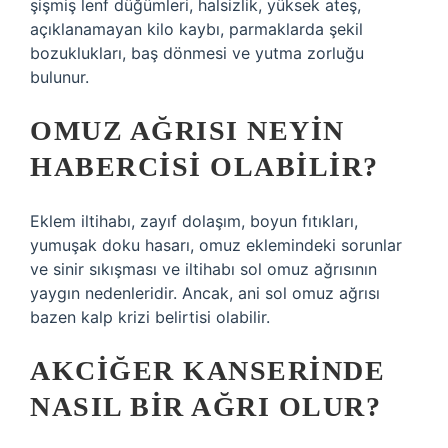
şişmiş lenf düğümleri, halsizlik, yüksek ateş,
açıklanamayan kilo kaybı, parmaklarda şekil
bozuklukları, baş dönmesi ve yutma zorluğu
bulunur.
OMUZ AĞRISI NEYIN
HABERCISI OLABILIR?
Eklem iltihabı, zayıf dolaşım, boyun fıtıkları,
yumuşak doku hasarı, omuz eklemindeki sorunlar
ve sinir sıkışması ve iltihabı sol omuz ağrısının
yaygın nedenleridir. Ancak, ani sol omuz ağrısı
bazen kalp krizi belirtisi olabilir.
AKCIĞER KANSERINDE
NASIL BIR AĞRI OLUR?