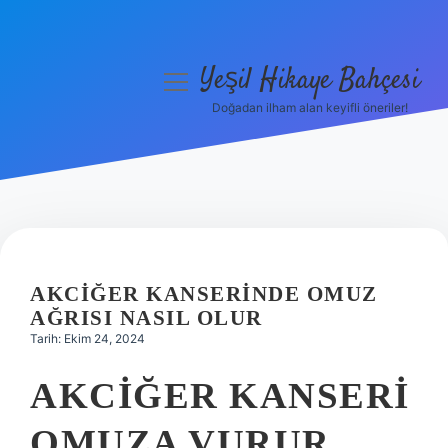
Yeşil Hikaye Bahçesi
menüyü
aç
Doğadan ilham alan keyifli öneriler!
Anasayfa
Gizlilik Politikası
Yasal Uyarı
Hakkımızda
AKCIĞER KANSERINDE OMUZ
AĞRISI NASIL OLUR
Tarih: Ekim 24, 2024
AKCIĞER KANSERI
OMUZA VURUR