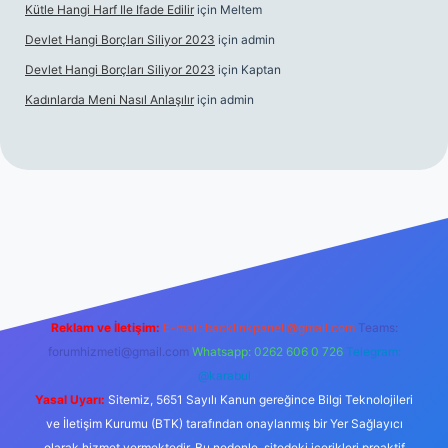
Kütle Hangi Harf Ile Ifade Edilir
için
Meltem
Devlet Hangi Borçları Siliyor 2023
için
admin
Devlet Hangi Borçları Siliyor 2023
için
Kaptan
Kadınlarda Meni Nasıl Anlaşılır
için
admin
ahis siteleri
ilbet.casino
ilbet.online
Betexper giriş adresi günc
Reklam ve İletişim:
E-mail:
backlinkpaneli@gmail.com
Teams:
forumhizmeti@gmail.com
Whatsapp: 0262 606 0 726
Telegram:
@karabul
Yasal Uyarı:
Sitemiz, 5651 Sayılı Kanun gereğince Bilgi Teknolojileri
ve İletişim Kurumu (BTK) tarafından onaylanmış bir Yer Sağlayıcı
olarak hizmet vermektedir. Bu nedenle, sitedeki içerikleri proaktif