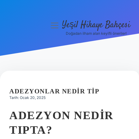
Yeşil Hikaye Bahçesi
menüyü
aç
Doğadan ilham alan keyifli öneriler!
Anasayfa
Gizlilik Politikası
Yasal Uyarı
Hakkımızda
ADEZYONLAR NEDIR TIP
Tarih: Ocak 20, 2025
ADEZYON NEDIR
TIPTA?