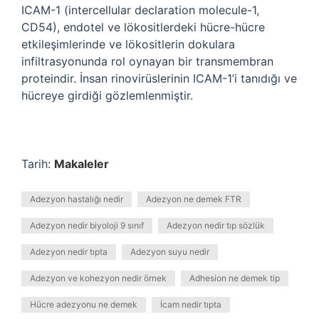
ICAM-1 (intercellular declaration molecule-1,
CD54), endotel ve lökositlerdeki hücre-hücre
etkileşimlerinde ve lökositlerin dokulara
infiltrasyonunda rol oynayan bir transmembran
proteindir. İnsan rinovirüslerinin ICAM-1’i tanıdığı ve
hücreye girdiği gözlemlenmiştir.
Tarih:
Makaleler
Adezyon hastalığı nedir
Adezyon ne demek FTR
Adezyon nedir biyoloji 9 sınıf
Adezyon nedir tıp sözlük
Adezyon nedir tıpta
Adezyon suyu nedir
Adezyon ve kohezyon nedir örnek
Adhesion ne demek tip
Hücre adezyonu ne demek
İcam nedir tıpta