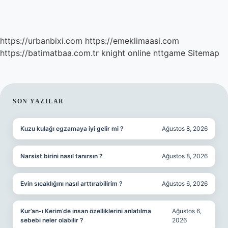
https://urbanbixi.com
https://emeklimaasi.com
https://batimatbaa.com.tr
knight online
nttgame
Sitemap
SIDEBAR
SON YAZILAR
Kuzu kulağı egzamaya iyi gelir mi ?
Ağustos 8, 2026
Narsist birini nasıl tanırsın ?
Ağustos 8, 2026
Evin sıcaklığını nasıl arttırabilirim ?
Ağustos 6, 2026
Kur’an-ı Kerim’de insan özelliklerini anlatılma
Ağustos 6,
sebebi neler olabilir ?
2026