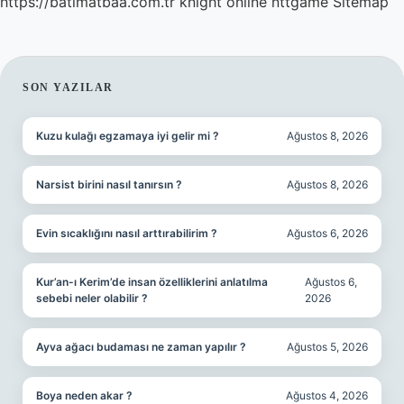
https://batimatbaa.com.tr
knight online
nttgame
Sitemap
SIDEBAR
SON YAZILAR
Kuzu kulağı egzamaya iyi gelir mi ?
Ağustos 8, 2026
Narsist birini nasıl tanırsın ?
Ağustos 8, 2026
Evin sıcaklığını nasıl arttırabilirim ?
Ağustos 6, 2026
Kur’an-ı Kerim’de insan özelliklerini anlatılma
Ağustos 6,
sebebi neler olabilir ?
2026
Ayva ağacı budaması ne zaman yapılır ?
Ağustos 5, 2026
Boya neden akar ?
Ağustos 4, 2026