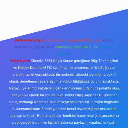
ir bahis siteleri
ilbet.casino
ilbet.online
Betexper giriş adresi 
Reklam ve İletişim:
E-mail:
backlinkpaneli@gmail.com
Teams:
forumhizmeti@gmail.com
Whatsapp: 0262 606 0 726
Telegram:
@karabul
Yasal Uyarı:
Sitemiz, 5651 Sayılı Kanun gereğince Bilgi Teknolojileri
ve İletişim Kurumu (BTK) tarafından onaylanmış bir Yer Sağlayıcı
olarak hizmet vermektedir. Bu nedenle, sitedeki içerikleri proaktif
olarak denetleme veya araştırma yükümlülüğümüz bulunmamaktadır.
Ancak, üyelerimiz yazdıkları içeriklerin sorumluluğunu taşımakta olup,
siteye üye olarak bu sorumluluğu kabul etmiş sayılırlar. Bu internet
sitesi, herhangi bir marka, kurum veya şahıs şirketi ile hiçbir bağlantısı
bulunmamaktadır. Sitede yalnızca kendi hazırladığımız makaleler
paylaşılmaktadır. Burada yer alan içerikler haber niteliği taşımamakta
olup, gerçek kurum ve kişiler hakkında paylaşım yapılmamaktadır.