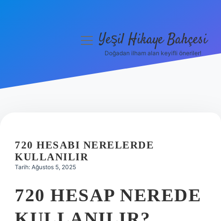
Yeşil Hikaye Bahçesi
menüyü
aç
Doğadan ilham alan keyifli öneriler!
Anasayfa
Gizlilik Politikası
Yasal Uyarı
Hakkımızda
720 HESABI NERELERDE
KULLANILIR
Tarih: Ağustos 5, 2025
720 HESAP NEREDE
KULLANILIR?