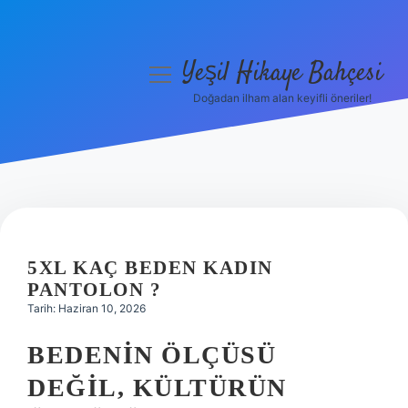
Yeşil Hikaye Bahçesi
menüyü
aç
Doğadan ilham alan keyifli öneriler!
Anasayfa
Gizlilik Politikası
Yasal Uyarı
Hakkımızda
5XL KAÇ BEDEN KADIN
PANTOLON ?
Tarih: Haziran 10, 2026
BEDENIN ÖLÇÜSÜ
DEĞIL, KÜLTÜRÜN