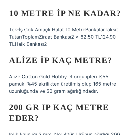
10 METRE IP NE KADAR?
Tek-İş Çok Amaçlı Halat 10 MetreBankalarTaksit
TutarıToplamZiraat Bankası2 x 62,50 TL124,90
TLHalk Bankası2
ALIZE IP KAÇ METRE?
Alize Cotton Gold Hobby el örgü ipleri %55
pamuk, %45 akrilikten üretilmiş olup 165 metre
uzunluğunda ve 50 gram ağırlığındadır.
200 GR IP KAÇ METRE
EDER?
İplik kalınlığı 2 mm, No: 4’tür. Ürünün ağırlığı 200