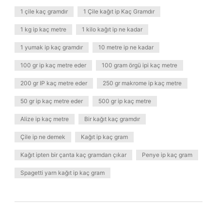
1 çile kaç gramdır
1 Çile kağıt ip Kaç Gramdır
1 kg ip kaç metre
1 kilo kağıt ip ne kadar
1 yumak ip kaç gramdır
10 metre ip ne kadar
100 gr ip kaç metre eder
100 gram örgü ipi kaç metre
200 gr IP kaç metre eder
250 gr makrome ip kaç metre
50 gr ip kaç metre eder
500 gr ip kaç metre
Alize ip kaç metre
Bir kağıt kaç gramdır
Çile ip ne demek
Kağıt ip kaç gram
Kağıt ipten bir çanta kaç gramdan çıkar
Penye ip kaç gram
Spagetti yarn kağıt ip kaç gram