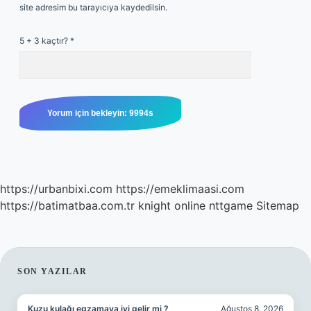
site adresim bu tarayıcıya kaydedilsin.
5 + 3 kaçtır?
*
https://urbanbixi.com
https://emeklimaasi.com
https://batimatbaa.com.tr
knight online
nttgame
Sitemap
SIDEBAR
SON YAZILAR
Kuzu kulağı egzamaya iyi gelir mi ?
Ağustos 8, 2026