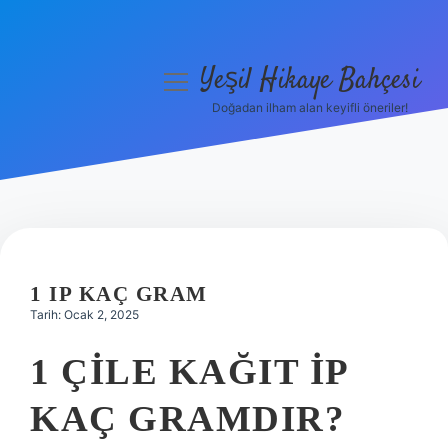
Yeşil Hikaye Bahçesi
menüyü
aç
Doğadan ilham alan keyifli öneriler!
Anasayfa
Gizlilik Politikası
Yasal Uyarı
Hakkımızda
1 IP KAÇ GRAM
Tarih: Ocak 2, 2025
1 ÇILE KAĞIT IP
KAÇ GRAMDIR?