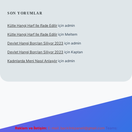
SON YORUMLAR
Kütle Hangi Harf Ile Ifade Edilir
için
admin
Kütle Hangi Harf Ile Ifade Edilir
için
Meltem
Devlet Hangi Borçları Siliyor 2023
için
admin
Devlet Hangi Borçları Siliyor 2023
için
Kaptan
Kadınlarda Meni Nasıl Anlaşılır
için
admin
ir bahis siteleri
ilbet.casino
ilbet.online
Betexper giriş adresi
Reklam ve İletişim:
E-mail:
backlinkpaneli@gmail.com
Teams: