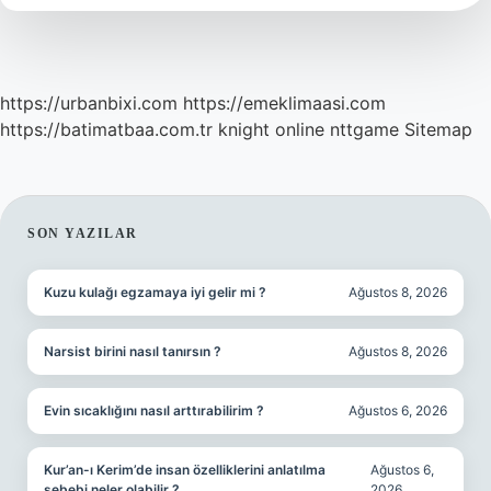
https://urbanbixi.com
https://emeklimaasi.com
https://batimatbaa.com.tr
knight online
nttgame
Sitemap
SIDEBAR
SON YAZILAR
Kuzu kulağı egzamaya iyi gelir mi ?
Ağustos 8, 2026
Narsist birini nasıl tanırsın ?
Ağustos 8, 2026
Evin sıcaklığını nasıl arttırabilirim ?
Ağustos 6, 2026
Kur’an-ı Kerim’de insan özelliklerini anlatılma
Ağustos 6,
sebebi neler olabilir ?
2026