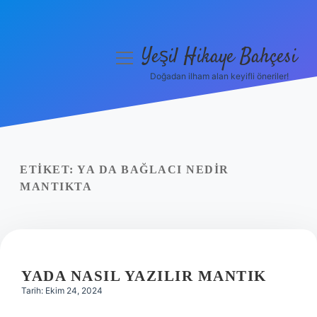
Yeşil Hikaye Bahçesi
menüyü
aç
Doğadan ilham alan keyifli öneriler!
Anasayfa
Gizlilik Politikası
Yasal Uyarı
ETIKET:
YA DA BAĞLACI NEDIR
MANTIKTA
Hakkımızda
YADA NASIL YAZILIR MANTIK
Tarih: Ekim 24, 2024