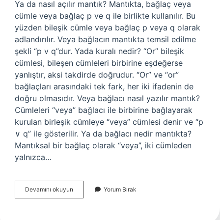
Ya da nasıl açılır mantık? Mantıkta, bağlaç veya
cümle veya bağlaç p ve q ile birlikte kullanılır. Bu
yüzden bileşik cümle veya bağlaç p veya q olarak
adlandırılır. Veya bağlacın mantıkta temsil edilme
şekli “p v q”dur. Yada kuralı nedir? “Or” bileşik
cümlesi, bileşen cümleleri birbirine eşdeğerse
yanlıştır, aksi takdirde doğrudur. “Or” ve “or”
bağlaçları arasındaki tek fark, her iki ifadenin de
doğru olmasıdır. Veya bağlacı nasıl yazılır mantık?
Cümleleri “veya” bağlacı ile birbirine bağlayarak
kurulan birleşik cümleye “veya” cümlesi denir ve “p
∨ q” ile gösterilir. Ya da bağlacı nedir mantıkta?
Mantıksal bir bağlaç olarak “veya”, iki cümleden
yalnızca…
Yada
Devamını okuyun
Yorum Bırak
Nasıl
Yazılır
Mantık