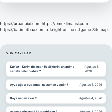
https://urbanbixi.com
https://emeklimaasi.com
https://batimatbaa.com.tr
knight online
nttgame
Sitemap
SIDEBAR
SON YAZILAR
Kur’an-ı Kerim’de insan özelliklerini anlatılma
Ağustos 6,
sebebi neler olabilir ?
2026
Ayva ağacı budaması ne zaman yapılır ?
Ağustos 5, 2026
Boya neden akar ?
Ağustos 4, 2026
Aracın tipini nasıl öğrenebilirim ?
Ağustos 4, 2026