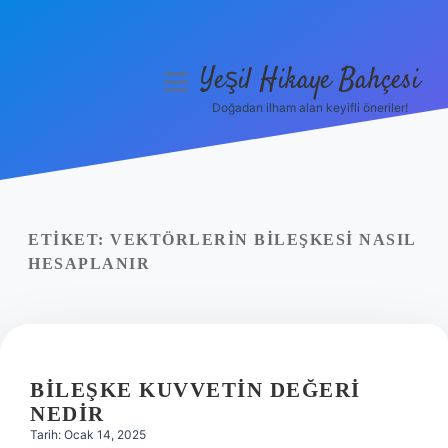
Yeşil Hikaye Bahçesi
menüyü
aç
Doğadan ilham alan keyifli öneriler!
Anasayfa
Gizlilik Politikası
Yasal Uyarı
ETIKET:
VEKTÖRLERIN BILEŞKESI NASIL
HESAPLANIR
Hakkımızda
BILEŞKE KUVVETIN DEĞERI
NEDIR
Tarih: Ocak 14, 2025