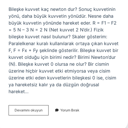
Bileşke kuvvet kaç newton dur? Sonuç kuvvetinin
yönü, daha büyük kuvvetin yönüdür. Nesne daha
büyük kuvvetin yönünde hareket eder. R = F1 – F2
= 5 N – 3 N = 2 N (Net kuvvet 2 N’dir.) Fizik
bileşke kuvvet nasıl bulunur? Skaler gösterim:
Paralelkenar kuralı kullanılarak ortaya çıkan kuvvet
F, F = Fx + Fy şeklinde gösterilir. Bileşke kuvvet bir
kuvvet olduğu için birimi nedir? Birimi Newton’dur
(N). Bileşke kuvvet 0 olursa ne olur? Bir cismin
üzerine hiçbir kuvvet etki etmiyorsa veya cisim
üzerine etki eden kuvvetlerin bileşkesi 0 ise, cisim
ya hareketsiz kalır ya da düzgün doğrusal
hareket…
Bileşke
Devamını okuyun
Yorum Bırak
Kuvvetin
Değeri
Nedir