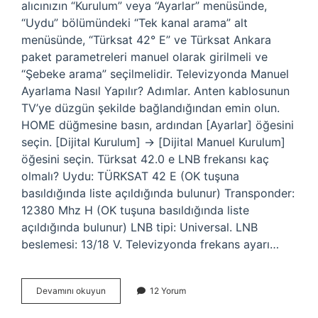
alıcınızın “Kurulum” veya “Ayarlar” menüsünde,
“Uydu” bölümündeki “Tek kanal arama” alt
menüsünde, “Türksat 42° E” ve Türksat Ankara
paket parametreleri manuel olarak girilmeli ve
“Şebeke arama” seçilmelidir. Televizyonda Manuel
Ayarlama Nasıl Yapılır? Adımlar. Anten kablosunun
TV’ye düzgün şekilde bağlandığından emin olun.
HOME düğmesine basın, ardından [Ayarlar] öğesini
seçin. [Dijital Kurulum] → [Dijital Manuel Kurulum]
öğesini seçin. Türksat 42.0 e LNB frekansı kaç
olmalı? Uydu: TÜRKSAT 42 E (OK tuşuna
basıldığında liste açıldığında bulunur) Transponder:
12380 Mhz H (OK tuşuna basıldığında liste
açıldığında bulunur) LNB tipi: Universal. LNB
beslemesi: 13/18 V. Televizyonda frekans ayarı…
Manuel
Devamını okuyun
12 Yorum
Tarama
Ne