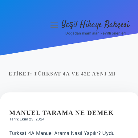
Yeşil Hikaye Bahçesi
menüyü
aç
Doğadan ilham alan keyifli öneriler!
Anasayfa
Gizlilik Politikası
Yasal Uyarı
ETIKET:
TÜRKSAT 4A VE 42E AYNI MI
Hakkımızda
MANUEL TARAMA NE DEMEK
Tarih: Ekim 23, 2024
Türksat 4A Manuel Arama Nasıl Yapılır? Uydu