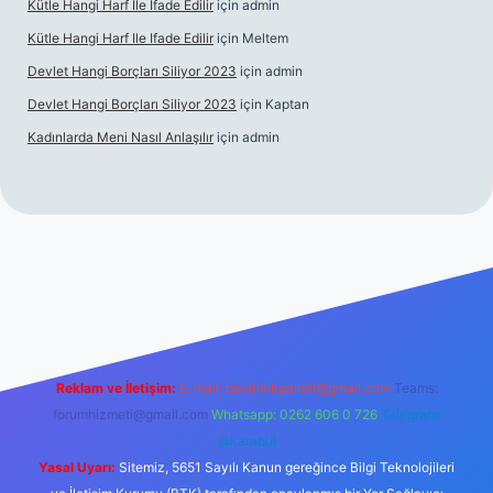
Kütle Hangi Harf Ile Ifade Edilir
için
admin
Kütle Hangi Harf Ile Ifade Edilir
için
Meltem
Devlet Hangi Borçları Siliyor 2023
için
admin
Devlet Hangi Borçları Siliyor 2023
için
Kaptan
Kadınlarda Meni Nasıl Anlaşılır
için
admin
en güvenilir bahis siteleri
ilbet.casino
ilbet.online
Betexper gir
Reklam ve İletişim:
E-mail:
backlinkpaneli@gmail.com
Teams:
forumhizmeti@gmail.com
Whatsapp: 0262 606 0 726
Telegram:
@karabul
Yasal Uyarı:
Sitemiz, 5651 Sayılı Kanun gereğince Bilgi Teknolojileri