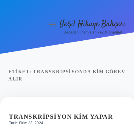
Yeşil Hikaye Bahçesi
menüyü
aç
Doğadan ilham alan keyifli öneriler!
Anasayfa
Gizlilik Politikası
Yasal Uyarı
ETIKET:
TRANSKRIPSIYONDA KIM GÖREV
ALIR
Hakkımızda
TRANSKRIPSIYON KIM YAPAR
Tarih: Ekim 23, 2024