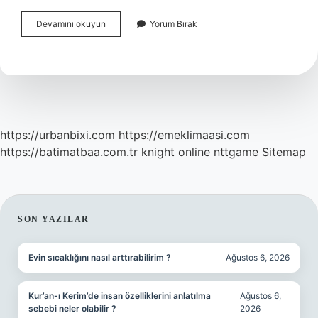
Transkripsiyon
Devamını okuyun
Yorum Bırak
Kim
Yapar
https://urbanbixi.com
https://emeklimaasi.com
https://batimatbaa.com.tr
knight online
nttgame
Sitemap
SIDEBAR
SON YAZILAR
Evin sıcaklığını nasıl arttırabilirim ?
Ağustos 6, 2026
Kur’an-ı Kerim’de insan özelliklerini anlatılma
Ağustos 6,
sebebi neler olabilir ?
2026