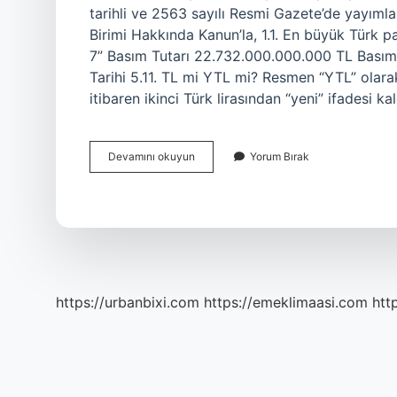
tarihli ve 2563 sayılı Resmi Gazete’de yayıml
Birimi Hakkında Kanun’la, 1.1. En büyük Türk 
7” Basım Tutarı 22.732.000.000.000 TL Basım Y
Tarihi 5.11. TL mi YTL mi? Resmen “YTL” olarak
itibaren ikinci Türk lirasından “yeni” ifadesi ka
Türkiyenin
Devamını okuyun
Yorum Bırak
Para
Birimi
Nedir
https://urbanbixi.com
https://emeklimaasi.com
htt