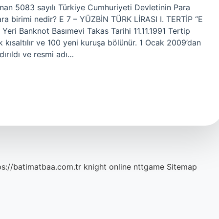
anan 5083 sayılı Türkiye Cumhuriyeti Devletinin Para
para birimi nedir? E 7 – YÜZBİN TÜRK LİRASI I. TERTİP “E
eri Banknot Basımevi Takas Tarihi 11.11.1991 Tertip
 kısaltılır ve 100 yeni kuruşa bölünür. 1 Ocak 2009’dan
ldırıldı ve resmi adı…
ps://batimatbaa.com.tr
knight online
nttgame
Sitemap