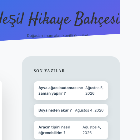
Yeşil Hikaye Bahçesi
Doğadan ilham alan keyifli öneriler!
https://betci.co/
en güvenil
SIDEBAR
SON YAZILAR
Ayva ağacı budaması ne
Ağustos 5,
zaman yapılır ?
2026
Boya neden akar ?
Ağustos 4, 2026
Aracın tipini nasıl
Ağustos 4,
öğrenebilirim ?
2026